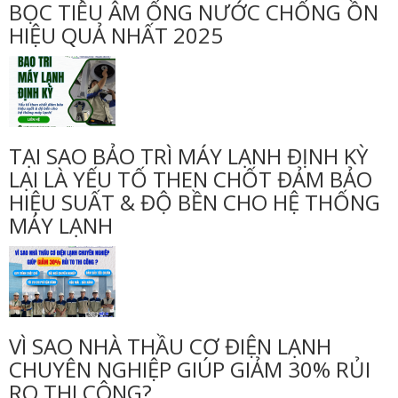
BỌC TIÊU ÂM ỐNG NƯỚC CHỐNG ỒN
HIỆU QUẢ NHẤT 2025
TẠI SAO BẢO TRÌ MÁY LẠNH ĐỊNH KỲ
LẠI LÀ YẾU TỐ THEN CHỐT ĐẢM BẢO
HIỆU SUẤT & ĐỘ BỀN CHO HỆ THỐNG
MÁY LẠNH
VÌ SAO NHÀ THẦU CƠ ĐIỆN LẠNH
CHUYÊN NGHIỆP GIÚP GIẢM 30% RỦI
RO THI CÔNG?