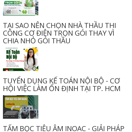
TẠI SAO NÊN CHỌN NHÀ THẦU THI
CÔNG CƠ ĐIỆN TRỌN GÓI THAY VÌ
CHIA NHỎ GÓI THẦU
TUYỂN DỤNG KẾ TOÁN NỘI BỘ - CƠ
HỘI VIỆC LÀM ỔN ĐỊNH TẠI TP. HCM
TẤM BỌC TIÊU ÂM INOAC - GIẢI PHÁP