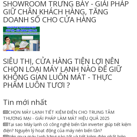
SHOWROOM TRƯNG BÀY - GIẢI PHÁP
GIỮ CHÂN KHÁCH HÀNG, TĂNG
DOANH SỐ CHO CỬA HÀNG
SIÊU THỊ, CỬA HÀNG TIỆN LỢI NÊN
CHỌN LOẠI MÁY LẠNH NÀO ĐỂ GIỮ
KHÔNG GIAN LUÔN MÁT - THỰC
PHẨM LUÔN TƯƠI ?
Tin mới nhất
CHỌN MÁY LẠNH TIẾT KIỆM ĐIỆN CHO TRUNG TÂM
THƯƠNG MẠI - GIẢI PHÁP LÀM MÁT HIỆU QUẢ 2025
Tại sao Máy lạnh có công nghệ biến tần inverter giúp tiết kiệm
điện? Nguyên lý hoạt động của máy nén biến tần?
Nên mua máy lạnh hãng nào tốt và tiết kiệm điện nhất hiện