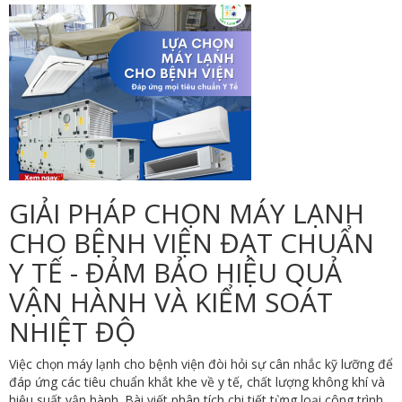
GIẢI PHÁP CHỌN MÁY LẠNH
CHO BỆNH VIỆN ĐẠT CHUẨN
Y TẾ - ĐẢM BẢO HIỆU QUẢ
VẬN HÀNH VÀ KIỂM SOÁT
NHIỆT ĐỘ
Việc chọn máy lạnh cho bệnh viện đòi hỏi sự cân nhắc kỹ lưỡng để
đáp ứng các tiêu chuẩn khắt khe về y tế, chất lượng không khí và
hiệu suất vận hành. Bài viết phân tích chi tiết từng loại công trình,