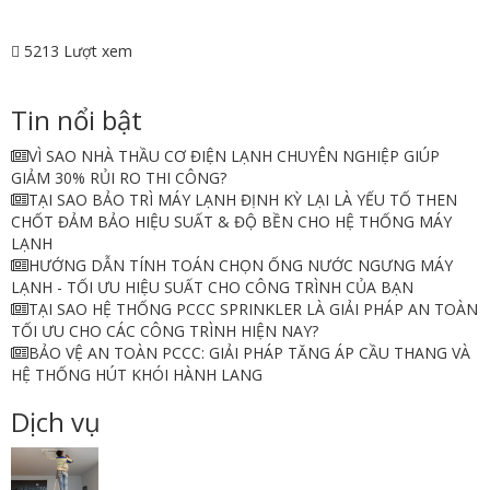
5213 Lượt xem
Tin nổi bật
VÌ SAO NHÀ THẦU CƠ ĐIỆN LẠNH CHUYÊN NGHIỆP GIÚP
GIẢM 30% RỦI RO THI CÔNG?
TẠI SAO BẢO TRÌ MÁY LẠNH ĐỊNH KỲ LẠI LÀ YẾU TỐ THEN
CHỐT ĐẢM BẢO HIỆU SUẤT & ĐỘ BỀN CHO HỆ THỐNG MÁY
LẠNH
HƯỚNG DẪN TÍNH TOÁN CHỌN ỐNG NƯỚC NGƯNG MÁY
LẠNH - TỐI ƯU HIỆU SUẤT CHO CÔNG TRÌNH CỦA BẠN
TẠI SAO HỆ THỐNG PCCC SPRINKLER LÀ GIẢI PHÁP AN TOÀN
TỐI ƯU CHO CÁC CÔNG TRÌNH HIỆN NAY?
BẢO VỆ AN TOÀN PCCC: GIẢI PHÁP TĂNG ÁP CẦU THANG VÀ
HỆ THỐNG HÚT KHÓI HÀNH LANG
Dịch vụ