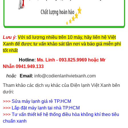
Lưu ý
:
Với số lượng nhiều trên 10 máy, hãy liên hệ Việt
Xanh để được tư vấn khảo sát tận nơi và báo giá miễn phí
tốt nhất
Hotline:
Ms. Linh - 093.825.9969
hoặc Mr
Nhẫn 0941.949.133
hoặc
Email:
info@codienlanhvietxanh.com
Tham khảo các dịch vụ khác của Điện lạnh Việt Xanh bên
dưới:
>>>
Sửa máy lạnh giá rẻ TP.HCM
>>>
Lắp đặt máy lạnh tại nhà TP.HCM
>>>
Tư vấn thiết kế hệ thống điều hòa không khí theo tiêu
chuẩn xanh