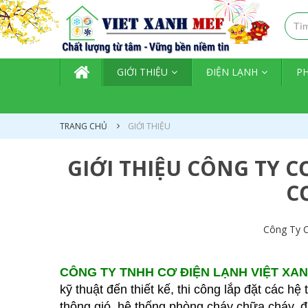
TRANG CHỦ
GIỚI THIỆU
ĐIỆN LẠNH
P
TRANG CHỦ
GIỚI THIỆU
GIỚI THIỆU CÔNG TY C
C
Công Ty C
CÔNG TY TNHH CƠ ĐIỆN LẠNH VIỆT XA
kỹ thuật đến thiết kế, thi công lắp đặt các 
thông gió, hệ thống phòng cháy chữa cháy, 