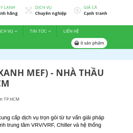
Y LẠNH
DỊCH VỤ
GIÁ CẢ
ính hãng
Chuyên nghiệp
Cạnh tranh
ỊCH VỤ
TIN TỨC
LIÊN HỆ
0
sản phẩm
TXANH MEF) - NHÀ THẦU
CM
tín TP.HCM
cung cấp dịch vụ trọn gói từ tư vấn giải pháp
ạnh trung tâm VRV/VRF, Chiller
và hệ thống