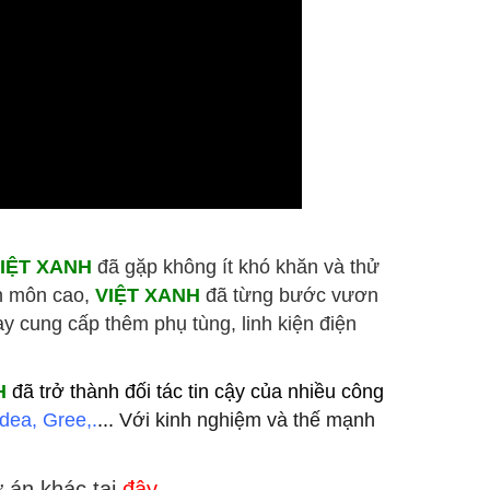
IỆT XANH
đã gặp không ít khó khăn và thử
ên môn cao,
VIỆT XANH
đã từng bước vươn
y cung cấp thêm phụ tùng, linh kiện điện
H
đã trở thành đối tác tin cậy của nhiều công
dea, Gree,.
...
Với kinh nghiệm và thế mạnh
 án khác tại
đây