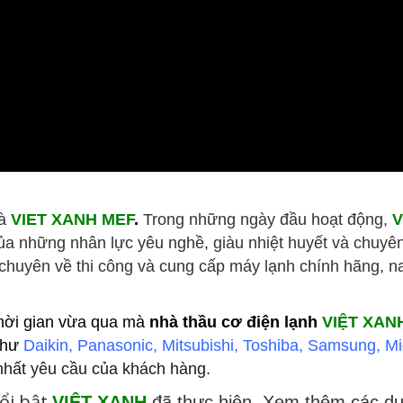
là
VIET XANH MEF
.
Trong những ngày đầu hoạt động,
V
của những nhân lực yêu nghề, giàu nhiệt huyết và chuy
chuyên về thi công và cung cấp máy lạnh chính hãng, na
thời gian vừa qua mà
nhà thầu cơ điện lạnh
VIỆT XAN
 như
Daikin, Panasonic, Mitsubishi, Toshiba, Samsung, Mi
 nhất yêu cầu của khách hàng.
ổi bật
VIỆT XANH
đã thực hiện. Xem thêm các dự