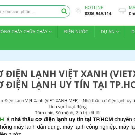
HOTLINE
MÁ
0886.949.114
Ch
HÒNG CHÁY CHỮA CHÁY
ĐIỆN NƯỚC
DỰ ÁN
D
Ơ ĐIỆN LẠNH VIỆT XANH (VIE
Ơ ĐIỆN LẠNH UY TÍN TẠI TP.H
ơ Điện Lạnh Việt Xanh (VIET XANH MEF) - Nhà thầu cơ điện lạnh uy 
Lĩnh vực hoạt động
Tầm nhìn, Sứ mệnh, Giá trị cốt lõi
NH
là
nhà thầu cơ điện lạnh uy tín tại TP.HCM
chuyên
hệ thống máy lạnh dân dụng, máy lạnh công nghiệp, máy l
điện nước.