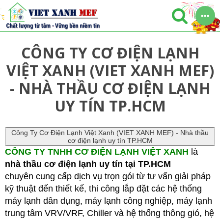
CÔNG TY CƠ ĐIỆN LẠNH
VIỆT XANH (VIET XANH MEF)
- NHÀ THẦU CƠ ĐIỆN LẠNH
UY TÍN TP.HCM
Công Ty Cơ Điện Lạnh Việt Xanh (VIET XANH MEF) - Nhà thầu
cơ điện lạnh uy tín TP.HCM
CÔNG TY TNHH CƠ ĐIỆN LẠNH VIỆT XANH
là
nhà thầu cơ điện lạnh uy tín tại TP.HCM
chuyên
cung cấp dịch vụ trọn gói từ tư vấn giải pháp
kỹ thuật đến thiết kế, thi công lắp đặt các hệ thống
máy lạnh dân dụng, máy lạnh công nghiệp, máy lạnh
trung tâm VRV/VRF, Chiller
và hệ thống thông gió, hệ