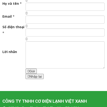
Họ và tên
*
Email
*
Số điện thoại
*
Lời nhắn
Gửi
Nhập lại
CÔNG TY TNHH CƠ ĐIỆN LẠNH VIỆT XANH