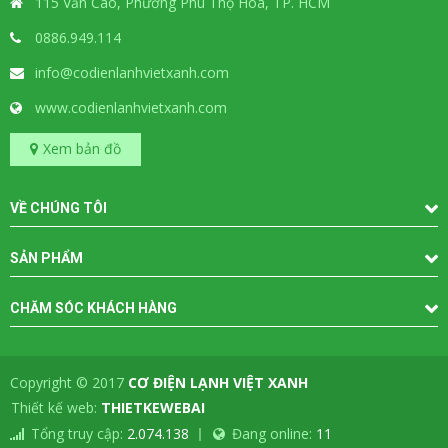
115 Văn Cao, Phường Phú Thọ Hòa, TP. HCM
0886.949.114
info@codienlanhvietxanh.com
www.codienlanhvietxanh.com
Xem bản đồ
VỀ CHÚNG TÔI
SẢN PHẨM
CHĂM SÓC KHÁCH HÀNG
Copyright © 2017
CƠ ĐIỆN LẠNH VIỆT XANH
-
Thiết kế web:
THIETKEWEBAI
Tổng truy cập:
2.074.138
Đang online:
11