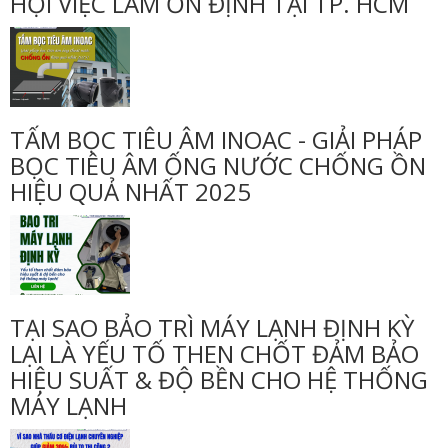
HỘI VIỆC LÀM ỔN ĐỊNH TẠI TP. HCM
TẤM BỌC TIÊU ÂM INOAC - GIẢI PHÁP
BỌC TIÊU ÂM ỐNG NƯỚC CHỐNG ỒN
HIỆU QUẢ NHẤT 2025
TẠI SAO BẢO TRÌ MÁY LẠNH ĐỊNH KỲ
LẠI LÀ YẾU TỐ THEN CHỐT ĐẢM BẢO
HIỆU SUẤT & ĐỘ BỀN CHO HỆ THỐNG
MÁY LẠNH