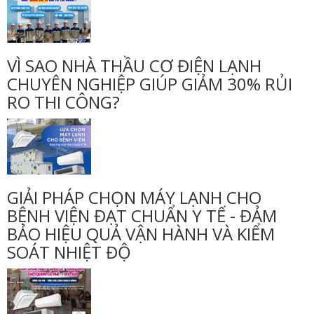
VÌ SAO NHÀ THẦU CƠ ĐIỆN LẠNH
CHUYÊN NGHIỆP GIÚP GIẢM 30% RỦI
RO THI CÔNG?
GIẢI PHÁP CHỌN MÁY LẠNH CHO
BỆNH VIỆN ĐẠT CHUẨN Y TẾ - ĐẢM
BẢO HIỆU QUẢ VẬN HÀNH VÀ KIỂM
SOÁT NHIỆT ĐỘ