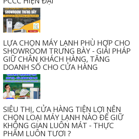
PCCC HIỆN ĐẠI
LỰA CHỌN MÁY LẠNH PHÙ HỢP CHO
SHOWROOM TRƯNG BÀY - GIẢI PHÁP
GIỮ CHÂN KHÁCH HÀNG, TĂNG
DOANH SỐ CHO CỬA HÀNG
SIÊU THỊ, CỬA HÀNG TIỆN LỢI NÊN
CHỌN LOẠI MÁY LẠNH NÀO ĐỂ GIỮ
KHÔNG GIAN LUÔN MÁT - THỰC
PHẨM LUÔN TƯƠI ?