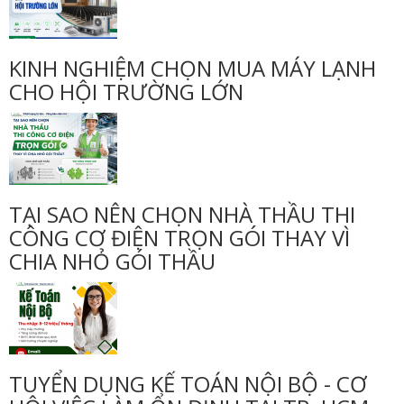
KINH NGHIỆM CHỌN MUA MÁY LẠNH
CHO HỘI TRƯỜNG LỚN
TẠI SAO NÊN CHỌN NHÀ THẦU THI
CÔNG CƠ ĐIỆN TRỌN GÓI THAY VÌ
CHIA NHỎ GÓI THẦU
TUYỂN DỤNG KẾ TOÁN NỘI BỘ - CƠ