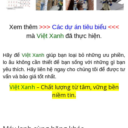
Xem thêm
>>>
Các dự án tiêu biểu
<<<
mà
Việt Xanh
đã thực hiện.
Hãy để
Việt Xanh
giúp bạn loại bỏ những ưu phiền,
lo âu không cầ
n thiết để bạn sống với những gì bạn
yêu thích. Hãy liên hệ ngay cho chúng tôi để được tư
vấn và báo giá tốt nhất.
Việt Xanh
– Chất lượng từ tâm, vững bền
niềm tin.