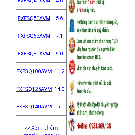
FXFSQ40AVM
4.6
FXFSQ50AVM
5.6
FXFSQ63AVM
7.1
FXFSQ80AVM
9.0
FXFSQ100AVM
11.2
FXFSQ125AVM
14.0
FXFSQ140AVM
16.0
Xem thêm
>>