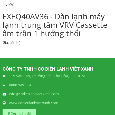
4.5 kW
FXEQ40AV36 - Dàn lạnh máy
lạnh trung tâm VRV Cassette
âm trần 1 hướng thổi
Giá: liên hệ
CÔNG TY TNHH CƠ ĐIỆN LẠNH VIỆT XANH
115 Văn Cao, Phường Phú Thọ Hòa, TP. HCM
0886.949.114
info@codienlanhvietxanh.com
www.codienlanhvietxanh.com
Xem bản đồ