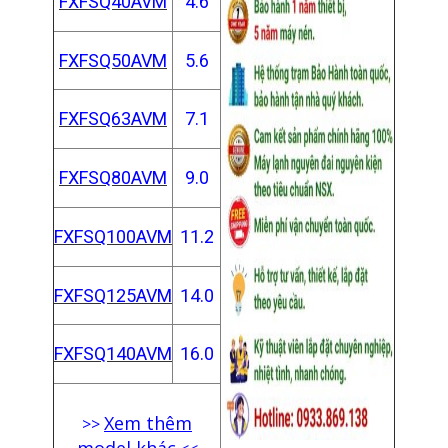
FXFSQ40AVM
4.6
FXFSQ50AVM
5.6
FXFSQ63AVM
7.1
FXFSQ80AVM
9.0
FXFSQ100AVM
11.2
FXFSQ125AVM
14.0
FXFSQ140AVM
16.0
Xem thêm
>>