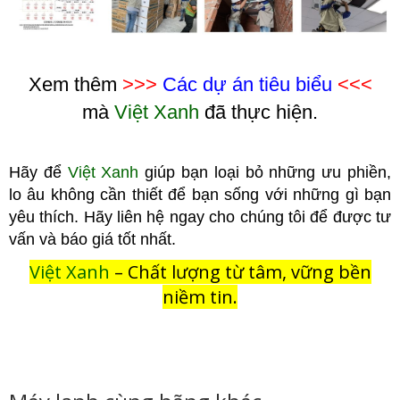
Xem thêm
>>>
Các dự án tiêu biểu
<<<
mà
Việt Xanh
đã thực hiện.
Hãy để
Việt Xanh
giúp bạn loại bỏ những ưu phiền,
lo âu không cầ
n thiết để bạn sống với những gì bạn
yêu thích. Hãy liên hệ ngay cho chúng tôi để được tư
vấn và báo giá tốt nhất.
Việt Xanh
– Chất lượng từ tâm, vững bền
niềm tin.