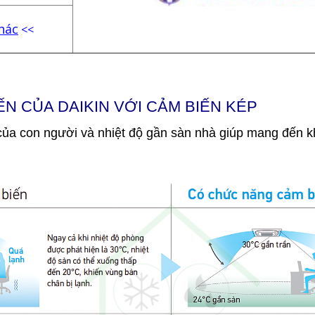
hác
<<
ẾN CỦA DAIKIN VỚI CẢM BIẾN KÉP
của con người và nhiệt độ gần sàn nhà giúp mang đến kh