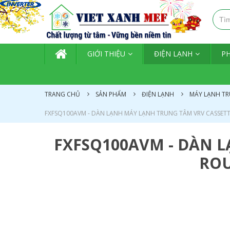
TRANG CHỦ
GIỚI THIỆU
ĐIỆN LẠNH
P
TRANG CHỦ
SẢN PHẨM
ĐIỆN LẠNH
MÁY LẠNH TR
FXFSQ100AVM - DÀN LẠNH MÁY LẠNH TRUNG TÂM VRV CASSET
FXFSQ100AVM - DÀN 
ROU