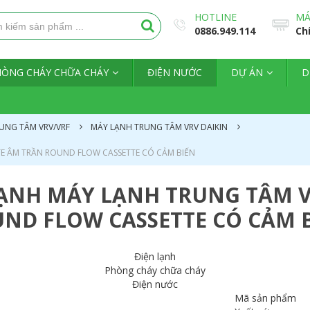
HOTLINE
MÁ
0886.949.114
Ch
HÒNG CHÁY CHỮA CHÁY
ĐIỆN NƯỚC
DỰ ÁN
D
UNG TÂM VRV/VRF
MÁY LẠNH TRUNG TÂM VRV DAIKIN
TE ÂM TRẦN ROUND FLOW CASSETTE CÓ CẢM BIẾN
LẠNH MÁY LẠNH TRUNG TÂM V
ND FLOW CASSETTE CÓ CẢM 
Điện lạnh
Phòng cháy chữa cháy
Điện nước
Mã sản phẩm