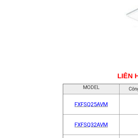
LIÊN 
MODEL
Công
FXFSQ25AVM
FXFSQ32AVM