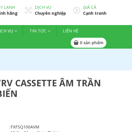
Y LẠNH
DỊCH VỤ
GIÁ CẢ
ính hãng
Chuyên nghiệp
Cạnh tranh
ỊCH VỤ
TIN TỨC
LIÊN HỆ
0
sản phẩm
RV CASSETTE ÂM TRẦN
BIẾN
:
FXFSQ100AVM