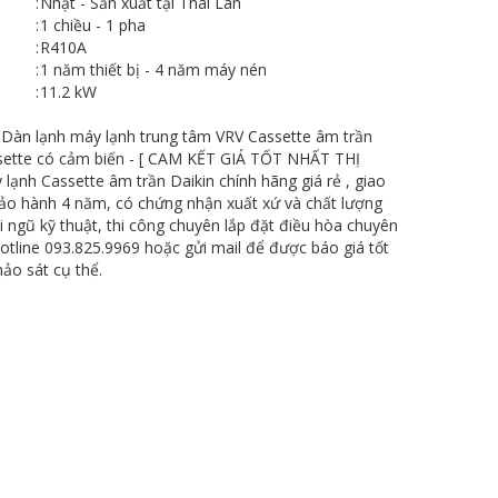
:
Nhật - Sản xuất tại Thái Lan
:
1 chiều - 1 pha
:
R410A
:
1 năm thiết bị - 4 năm máy nén
:
11.2 kW
àn lạnh máy lạnh trung tâm VRV Cassette âm trần
ette có cảm biến - [ CAM KẾT GIÁ TỐT NHẤT THỊ
ạnh Cassette âm trần Daikin chính hãng giá rẻ , giao
bảo hành 4 năm, có chứng nhận xuất xứ và chất lượng
 ngũ kỹ thuật, thi công chuyên lắp đặt điều hòa chuyên
hotline 093.825.9969 hoặc gửi mail để được báo giá tốt
hảo sát cụ thể.