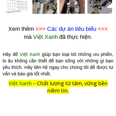
Xem thêm
>>>
Các dự án tiêu biểu
<<<
mà
Việt Xanh
đã thực hiện.
Hãy để
Việt Xanh
giúp bạn loại bỏ những ưu phiền,
lo âu không cầ
n thiết để bạn sống với những gì bạn
yêu thích. Hãy liên hệ ngay cho chúng tôi để được tư
vấn và báo giá tốt nhất.
Việt Xanh
– Chất lượng từ tâm, vững bền
niềm tin.