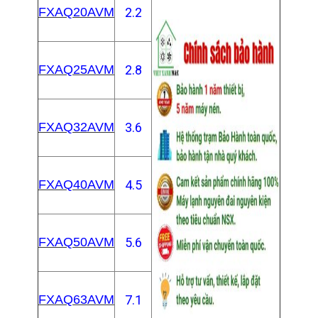
FXAQ20AVM
2.2
FXAQ25AVM
2.8
FXAQ32AVM
3.6
FXAQ40AVM
4.5
FXAQ50AVM
5.6
FXAQ63AVM
7.1