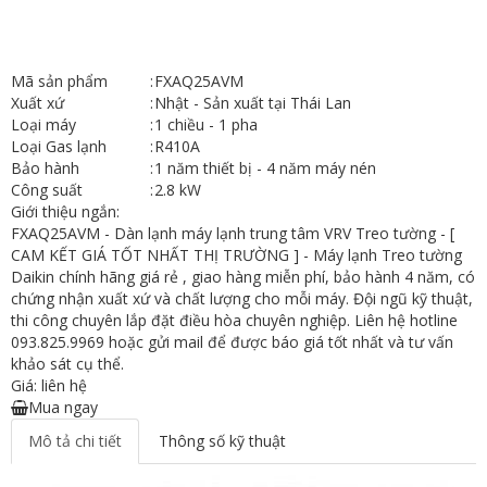
Mã sản phẩm
:
FXAQ25AVM
Xuất xứ
:
Nhật - Sản xuất tại Thái Lan
Loại máy
:
1 chiều - 1 pha
Loại Gas lạnh
:
R410A
Bảo hành
:
1 năm thiết bị - 4 năm máy nén
Công suất
:
2.8 kW
Giới thiệu ngắn:
FXAQ25AVM - Dàn lạnh máy lạnh trung tâm VRV Treo tường - [
CAM KẾT GIÁ TỐT NHẤT THỊ TRƯỜNG ] - Máy lạnh Treo tường
Daikin chính hãng giá rẻ , giao hàng miễn phí, bảo hành 4 năm, có
chứng nhận xuất xứ và chất lượng cho mỗi máy. Đội ngũ kỹ thuật,
thi công chuyên lắp đặt điều hòa chuyên nghiệp. Liên hệ hotline
093.825.9969 hoặc gửi mail để được báo giá tốt nhất và tư vấn
khảo sát cụ thể.
Giá: liên hệ
Mua ngay
Mô tả chi tiết
Thông số kỹ thuật