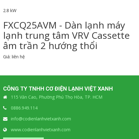
2.8 kW
FXCQ25AVM - Dàn lạnh máy
lạnh trung tâm VRV Cassette
âm trần 2 hướng thổi
Giá: liên hệ
CÔNG TY TNHH CƠ ĐIỆN LẠNH VIỆT XANH
115 Văn Cao, Phường Phú Thọ Hòa, TP. HCM
0886.949.114
info@codienlanhvietxanh.com
www.codienlanhvietxanh.com