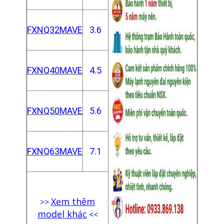
FXNQ32MAVE
3.6
FXNQ40MAVE
4.5
FXNQ50MAVE
5.6
FXNQ63MAVE
7.1
Xem thêm
>>
model khác
<<