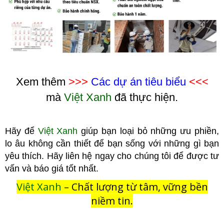
Xem thêm
>>>
Các dự án tiêu biểu
<<<
mà
Việt Xanh
đã thực hiện.
Hãy để
Việt Xanh
giúp bạn loại bỏ những ưu phiền,
lo âu không cầ
n thiết để bạn sống với những gì bạn
yêu thích. Hãy liên hệ ngay cho chúng tôi để được tư
vấn và báo giá tốt nhất.
Việt Xanh
– Chất lượng từ tâm, vững bền
niềm tin.