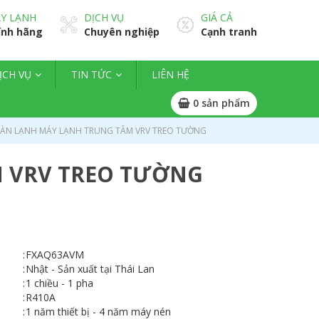
Y LẠNH
DỊCH VỤ
GIÁ CẢ
ính hãng
Chuyên nghiệp
Cạnh tranh
ỊCH VỤ
TIN TỨC
LIÊN HỆ
0
sản phẩm
DÀN LẠNH MÁY LẠNH TRUNG TÂM VRV TREO TƯỜNG
M VRV TREO TƯỜNG
:
FXAQ63AVM
:
Nhật - Sản xuất tại Thái Lan
:
1 chiều - 1 pha
:
R410A
:
1 năm thiết bị - 4 năm máy nén