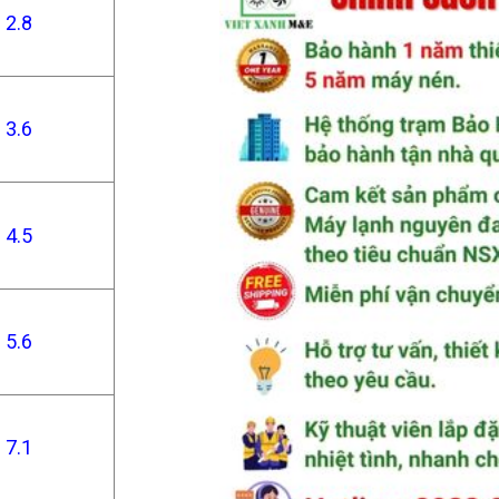
2.8
3.6
4.5
5.6
7.1