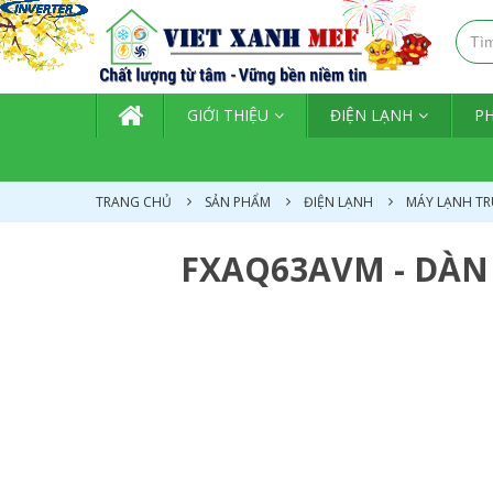
TRANG CHỦ
GIỚI THIỆU
ĐIỆN LẠNH
P
TRANG CHỦ
SẢN PHẨM
ĐIỆN LẠNH
MÁY LẠNH TR
FXAQ63AVM - DÀN