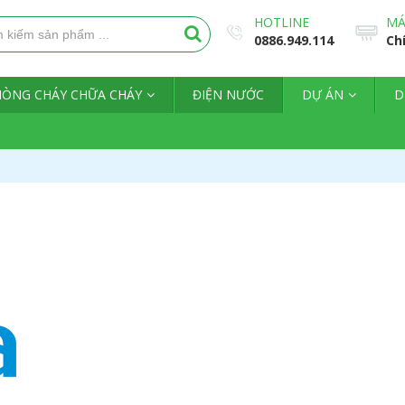
HOTLINE
MÁ
0886.949.114
Ch
HÒNG CHÁY CHỮA CHÁY
ĐIỆN NƯỚC
DỰ ÁN
D