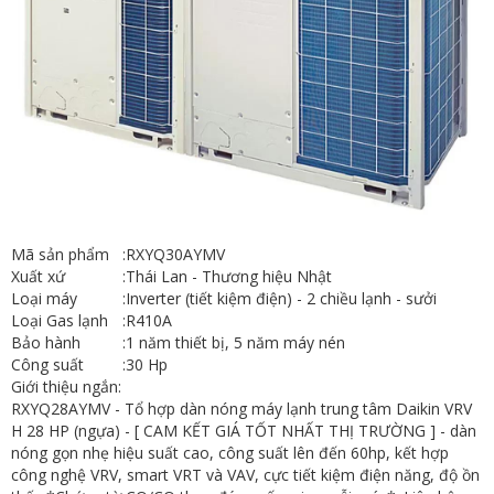
Mã sản phẩm
:
RXYQ30AYMV
Xuất xứ
:
Thái Lan - Thương hiệu Nhật
Loại máy
:
Inverter (tiết kiệm điện) - 2 chiều lạnh - sưởi
Loại Gas lạnh
:
R410A
Bảo hành
:
1 năm thiết bị, 5 năm máy nén
Công suất
:
30 Hp
Giới thiệu ngắn:
RXYQ28AYMV - Tổ hợp dàn nóng máy lạnh trung tâm Daikin VRV
H 28 HP (ngựa) - [ CAM KẾT GIÁ TỐT NHẤT THỊ TRƯỜNG ] - dàn
nóng gọn nhẹ hiệu suất cao, công suất lên đến 60hp, kết hợp
công nghệ VRV, smart VRT và VAV, cực tiết kiệm điện năng, độ ồn