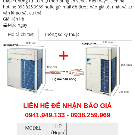
thấp.*Chứng từ CO/CQ theo đúng số series mỗi máy*. Liên hệ
hotline 093.825.9969 hoặc gửi mail để được báo giá tốt nhất và tư
vấn khảo sát cụ thể.
Giá: liên hệ
Mua ngay
Mô tả chi tiết
Thông số kỹ thuật
LIÊN HỆ ĐỂ NHẬN BÁO GIÁ
0941.949.133 - 0938.259.969
HP
MODEL
(Ngựa)