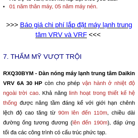
01 năm thân máy, 05 năm máy nén.
>>>
Báo giá chi phí lắp đặt máy lạnh trung
tâm VRV và VRF
<<<
7. THẨM MỸ VƯỢT TRỘI
RXQ30BYM - Dàn nóng máy lạnh trung tâm Daikin
VRV 6A 30 HP
còn cho phép
vận hành ở nhiệt độ
ngoài trời cao
. Khả năng
linh hoạt trong thiết kế hệ
thống
được nâng tầm đáng kể với giới hạn chênh
lệch độ cao tăng từ
90m lên đến 110m
, chiều dài
đường ống tương đương (
lên đến 190m
), đáp ứng
tối đa các công trình có cấu trúc phức tạp.