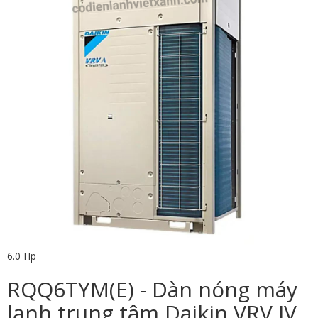
6.0 Hp
RQQ6TYM(E) - Dàn nóng máy
lạnh trung tâm Daikin VRV IV