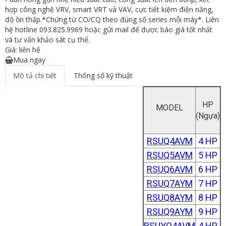
hợp công nghệ VRV, smart VRT và VAV, cực tiết kiệm điện năng,
độ ồn thấp.*Chứng từ CO/CQ theo đúng số series mỗi máy*. Liên
hệ hotline 093.825.9969 hoặc gửi mail để được báo giá tốt nhất
và tư vấn khảo sát cụ thể.
Giá: liên hệ
Mua ngay
Mô tả chi tiết
Thông số kỹ thuật
HP
MODEL
(Ngựa)
RSUQ4AVM
4 HP
RSUQ5AVM
5 HP
RSUQ6AVM
6 HP
RSUQ7AYM
7 HP
RSUQ8AYM
8 HP
RSUQ9AYM
9 HP
RSUYQ4AVM
4 HP