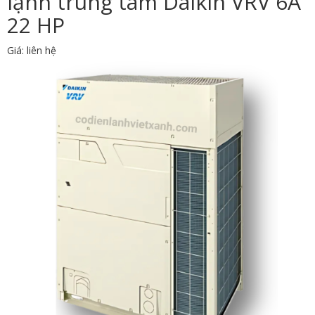
lạnh trung tâm Daikin VRV 6A
22 HP
Giá: liên hệ