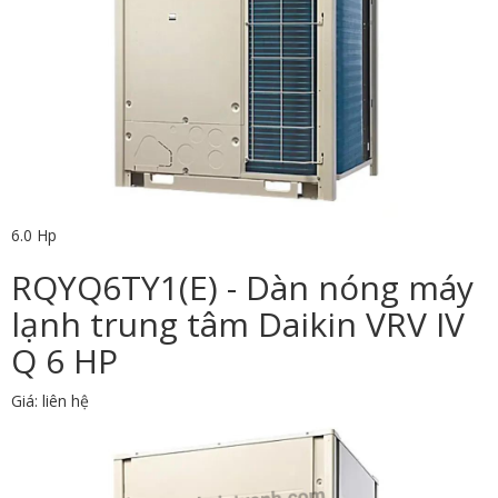
6.0 Hp
RQYQ6TY1(E) - Dàn nóng máy
lạnh trung tâm Daikin VRV IV
Q 6 HP
Giá: liên hệ