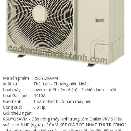
Mã sản phẩm
:
RSUYQ6AVM
Xuất xứ
:
Thái Lan - Thương hiệu Nhật
Loại máy
:
Inverter (tiết kiệm điện) - 2 chiều lạnh - sưởi
Loại Gas lạnh
:
R410A
Bảo hành
:
1 năm thiết bị, 5 năm máy nén
Công suất
:
6.0 Hp
Giới thiệu ngắn:
RSUYQ6AVM - Dàn nóng máy lạnh trung tâm Daikin VRV S hiệu
suất cao 6 HP (ngựa) - [ CAM KẾT GIÁ TỐT NHẤT THỊ TRƯỜNG ]
- dàn nóng gọn nhẹ hiệu suất cao, công suất lên đến 60hp, kết