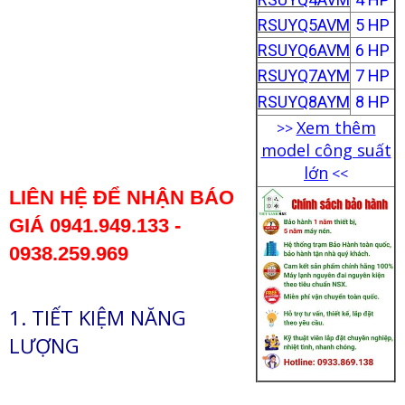
RSUYQ5AVM
5 HP
RSUYQ6AVM
6 HP
RSUYQ7AYM
7 HP
RSUYQ8AYM
8 HP
Xem thêm
>>
model công suất
lớn
<<
LIÊN HỆ ĐỂ NHẬN BÁO
GIÁ
0941.949.133 -
0938.259.969
1.
TIẾT KIỆM NĂNG
LƯỢNG