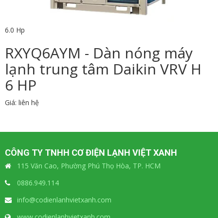
6.0 Hp
RXYQ6AYM - Dàn nóng máy
lạnh trung tâm Daikin VRV H
6 HP
Giá: liên hệ
CÔNG TY TNHH CƠ ĐIỆN LẠNH VIỆT XANH
115 Văn Cao, Phường Phú Thọ Hòa, TP. HCM
0886.949.114
info@codienlanhvietxanh.com
www.codienlanhvietxanh.com