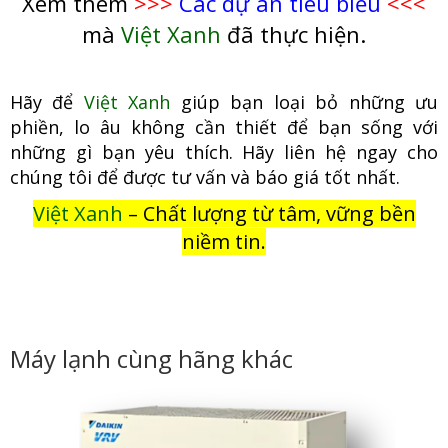
Xem thêm
>>>
Các dự án tiêu biểu
<<<
mà
Việt Xanh
đã thực hiện.
Hãy để
Việt Xanh
giúp bạn loại bỏ những ưu
phiền, lo âu không cầ
n thiết để bạn sống với
những gì bạn yêu thích. Hãy liên hệ ngay cho
chúng tôi để được tư vấn và báo giá tốt nhất.
Việt Xanh
– Chất lượng từ tâm, vững bền
niềm tin.
Máy lạnh cùng hãng khác