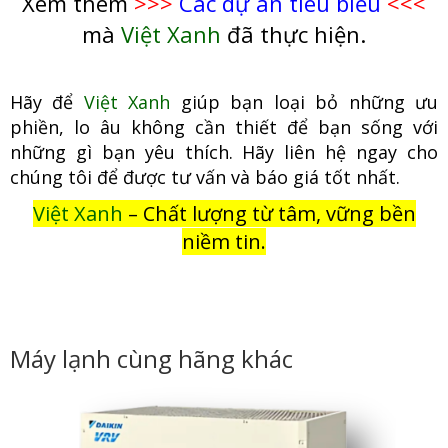
Xem thêm
>>>
Các dự án tiêu biểu
<<<
mà
Việt Xanh
đã thực hiện.
Hãy để
Việt Xanh
giúp bạn loại bỏ những ưu
phiền, lo âu không cầ
n thiết để bạn sống với
những gì bạn yêu thích. Hãy liên hệ ngay cho
chúng tôi để được tư vấn và báo giá tốt nhất.
Việt Xanh
– Chất lượng từ tâm, vững bền
niềm tin.
Máy lạnh cùng hãng khác