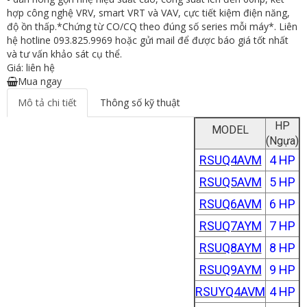
hợp công nghệ VRV, smart VRT và VAV, cực tiết kiệm điện năng,
độ ồn thấp.*Chứng từ CO/CQ theo đúng số series mỗi máy*. Liên
hệ hotline 093.825.9969 hoặc gửi mail để được báo giá tốt nhất
và tư vấn khảo sát cụ thể.
Giá: liên hệ
Mua ngay
Mô tả chi tiết
Thông số kỹ thuật
HP
MODEL
(Ngựa)
RSUQ4AVM
4 HP
RSUQ5AVM
5 HP
RSUQ6AVM
6 HP
RSUQ7AYM
7 HP
RSUQ8AYM
8 HP
RSUQ9AYM
9 HP
RSUYQ4AVM
4 HP