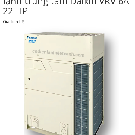
lạnh trung tâm Daikin VRV 6A
22 HP
Giá: liên hệ