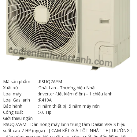
Mã sản phẩm
:
RSUQ7AYM
Xuất xứ
:
Thái Lan - Thương hiệu Nhật
Loại máy
:
Inverter (tiết kiệm điện) - 1 chiều lạnh
Loại Gas lạnh
:
R410A
Bảo hành
:
1 năm thiết bị, 5 năm máy nén
Công suất
:
7.0 Hp
Giới thiệu ngắn:
RSUQ7AVM - Dàn nóng máy lạnh trung tâm Daikin VRV S hiệu
suất cao 7 HP (ngựa) - [ CAM KẾT GIÁ TỐT NHẤT THỊ TRƯỜNG ]
- dàn nóng gọn nhẹ hiệu suất cao, công suất lên đến 60hp, kết