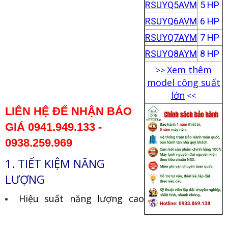
RSUYQ5AVM
5 HP
RSUYQ6AVM
6 HP
RSUYQ7AYM
7 HP
RSUYQ8AYM
8 HP
Xem thêm
>>
model công suất
lớn
<<
LIÊN HỆ ĐỂ NHẬN BÁO
GIÁ
0941.949.133 -
0938.259.969
1.
TIẾT KIỆM NĂNG
LƯỢNG
Hiệu suất năng lượng cao