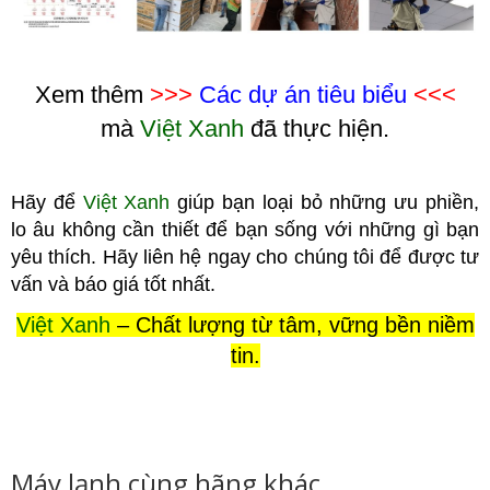
Xem thêm
>>>
Các dự án tiêu biểu
<<<
mà
Việt Xanh
đã thực hiện.
Hãy để
Việt Xanh
giúp bạn loại bỏ những ưu phiền,
lo âu không cầ
n thiết để bạn sống với những gì bạn
yêu thích. Hãy liên hệ ngay cho chúng tôi để được tư
vấn và báo giá tốt nhất.
Việt Xanh
– Chất lượng từ tâm, vững bền niềm
tin.
Máy lạnh cùng hãng khác