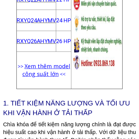
RXYQ24AHYMV
24 HP
RXYQ26AHYMV
26 HP
Xem thêm model
>>
công suất lớn
<<
1.
TIẾT KIỆM NĂNG LƯỢNG VÀ TỐI ƯU
KHI VẬN HÀNH Ở TẢI THẤP
Chìa khóa để tiết kiệm năng lượng chính là đạt được
hiệu suất cao khi vận hành ở tải thấp. Với dữ liệu thu