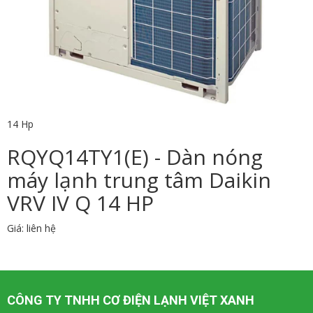
14 Hp
RQYQ14TY1(E) - Dàn nóng
máy lạnh trung tâm Daikin
VRV IV Q 14 HP
Giá: liên hệ
CÔNG TY TNHH CƠ ĐIỆN LẠNH VIỆT XANH