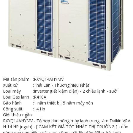
Mã sản phẩm
:
RXYQ14AHYMV
Xuất xứ
:
Thái Lan - Thương hiệu Nhật
Loại máy
:
Inverter (tiết kiệm điện) - 2 chiều lạnh - sưởi
Loại Gas lạnh
:
R410A
Bảo hành
:
1 năm thiết bị, 5 năm máy nén
Công suất
:
14 Hp
Giới thiệu ngắn:
RXYQ14AHYMV - Tổ hợp dàn nóng máy lạnh trung tâm Daikin VRV
H 14 HP (ngựa) - [ CAM KẾT GIÁ TỐT NHẤT THỊ TRƯỜNG ] - dàn
nóng gọn nhẹ hiệu suất cao, công suất lên đến 60hp, kết hợp