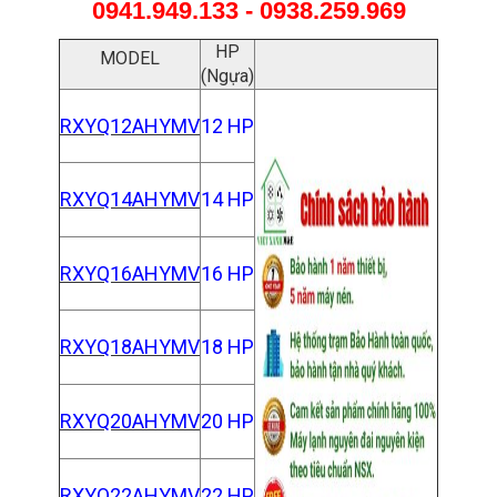
0941.949.133 - 0938.259.969
HP
MODEL
(Ngựa)
RXYQ12AHYMV
12 HP
RXYQ14AHYMV
14 HP
RXYQ16AHYMV
16 HP
RXYQ18AHYMV
18 HP
RXYQ20AHYMV
20 HP
RXYQ22AHYMV
22 HP