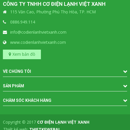
CÔNG TY TNHH CƠ ĐIỆN LẠNH VIỆT XANH
115 Văn Cao, Phường Phú Thọ Hòa, TP. HCM
0886.949.114
info@codienlanhvietxanh.com
www.codienlanhvietxanh.com
Xem bản đồ
VỀ CHÚNG TÔI
SẢN PHẨM
CHĂM SÓC KHÁCH HÀNG
Copyright © 2017
CƠ ĐIỆN LẠNH VIỆT XANH
-
Thiết kế web:
THIETKEWEBAI