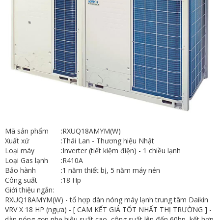
Mã sản phẩm
:
RXUQ18AMYM(W)
Xuất xứ
:
Thái Lan - Thương hiệu Nhật
Loại máy
:
Inverter (tiết kiệm điện) - 1 chiều lạnh
Loại Gas lạnh
:
R410A
Bảo hành
:
1 năm thiết bị, 5 năm máy nén
Công suất
:
18 Hp
Giới thiệu ngắn:
RXUQ18AMYM(W) - tổ hợp dàn nóng máy lạnh trung tâm Daikin
VRV X 18 HP (ngựa) - [ CAM KẾT GIÁ TỐT NHẤT THỊ TRƯỜNG ] -
dàn nóng gọn nhẹ hiệu suất cao, công suất lên đến 60hp, kết hợp