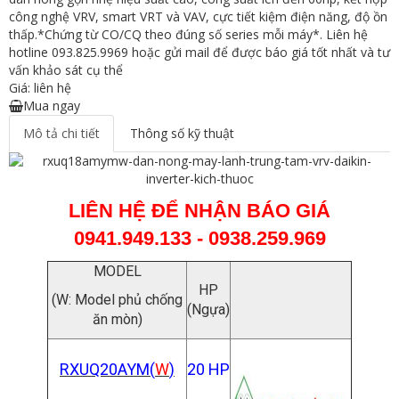
công nghệ VRV, smart VRT và VAV, cực tiết kiệm điện năng, độ ồn
thấp.*Chứng từ CO/CQ theo đúng số series mỗi máy*. Liên hệ
hotline 093.825.9969 hoặc gửi mail để được báo giá tốt nhất và tư
vấn khảo sát cụ thể
Giá: liên hệ
Mua ngay
Mô tả chi tiết
Thông số kỹ thuật
LIÊN HỆ ĐỂ NHẬN BÁO GIÁ
0941.949.133 - 0938.259.969
MODEL
HP
(W: Model phủ chống
(Ngựa)
ăn mòn)
RXUQ20AYM(
W
)
20 HP