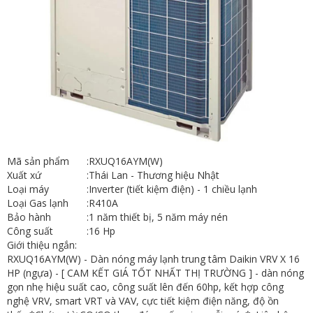
Mã sản phẩm
:
RXUQ16AYM(W)
Xuất xứ
:
Thái Lan - Thương hiệu Nhật
Loại máy
:
Inverter (tiết kiệm điện) - 1 chiều lạnh
Loại Gas lạnh
:
R410A
Bảo hành
:
1 năm thiết bị, 5 năm máy nén
Công suất
:
16 Hp
Giới thiệu ngắn:
RXUQ16AYM(W) - Dàn nóng máy lạnh trung tâm Daikin VRV X 16
HP (ngựa) - [ CAM KẾT GIÁ TỐT NHẤT THỊ TRƯỜNG ] - dàn nóng
gọn nhẹ hiệu suất cao, công suất lên đến 60hp, kết hợp công
nghệ VRV, smart VRT và VAV, cực tiết kiệm điện năng, độ ồn