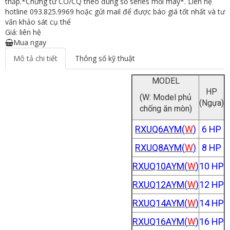
thấp.*Chứng từ CO/CQ theo đúng số series mỗi máy*. Liên hệ
hotline 093.825.9969 hoặc gửi mail để được báo giá tốt nhất và tư
vấn khảo sát cụ thể
Giá: liên hệ
Mua ngay
Mô tả chi tiết
Thông số kỹ thuật
MODEL
HP
(W: Model phủ
(Ngựa)
chống ăn mòn)
RXUQ6AYM(
W
)
6 HP
RXUQ8AYM(
W
)
8 HP
RXUQ10AYM(
W
)
10 HP
RXUQ12AYM(
W
)
12 HP
RXUQ14AYM(
W
)
14 HP
RXUQ16AYM(
W
)
16 HP