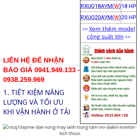
RXUQ18AYM(
W
)
18 HP
RXUQ20AYM(
W
)
20 HP
Xem thêm model
>>
công suất lớn
<<
LIÊN HỆ ĐỂ NHẬN
BÁO GIÁ
0941.949.133 -
0938.259.969
1.
TIẾT KIỆM NĂNG
LƯỢNG VÀ TỐI ƯU
KHI VẬN HÀNH Ở TẢI