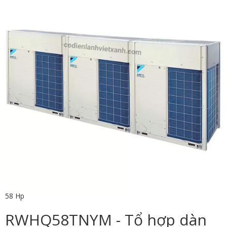
58 Hp
RWHQ58TNYM - Tổ hợp dàn