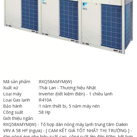
Mã sản phẩm
:
RXQ58AMYM(W)
Xuất xứ
:
Thái Lan - Thương hiệu Nhật
Loại máy
:
Inverter (tiết kiệm điện) - 1 chiều lạnh
Loại Gas lạnh
:
R410A
Bảo hành
:
1 năm thiết bị, 5 năm máy nén
Công suất
:
58 Hp
Giới thiệu ngắn:
RXQ58AMYM(W) - Tổ hợp dàn nóng máy lạnh trung tâm Daikin
VRV A 58 HP (ngựa) - [ CAM KẾT GIÁ TỐT NHẤT THỊ TRƯỜNG ] -
dàn nóng gọn nhẹ hiệu suất cao, công suất lên đến 60hp, kết hợp