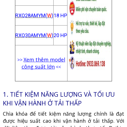
RXQ28AMYM(
W
)
18 HP
RXQ30AMYM(
W
)
20 HP
Xem thêm model
>>
công suất lớn
<<
1.
TIẾT KIỆM NĂNG LƯỢNG VÀ TỐI ƯU
KHI VẬN HÀNH Ở TẢI THẤP
Chìa khóa để tiết kiệm năng lượng chính là đạt
được hiệu suất cao khi vận hành ở tải thấp. Với