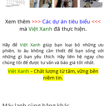
Xem thêm
>>>
Các dự án tiêu biểu
<<<
mà
Việt Xanh
đã thực hiện.
Hãy để
Việt Xanh
giúp bạn loại bỏ những ưu
phiền, lo âu không cầ
n thiết để bạn sống với
những gì bạn yêu thích. Hãy liên hệ ngay cho
chúng tôi để được tư vấn và báo giá tốt nhất.
Việt Xanh
– Chất lượng từ tâm, vững bền
niềm tin.
Máy lạnh cùng hãng khác