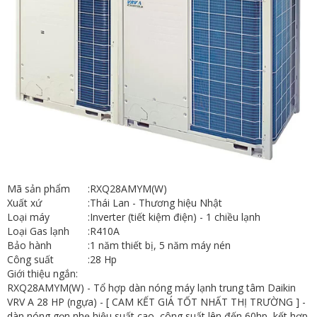
Mã sản phẩm
:
RXQ28AMYM(W)
Xuất xứ
:
Thái Lan - Thương hiệu Nhật
Loại máy
:
Inverter (tiết kiệm điện) - 1 chiều lạnh
Loại Gas lạnh
:
R410A
Bảo hành
:
1 năm thiết bị, 5 năm máy nén
Công suất
:
28 Hp
Giới thiệu ngắn:
RXQ28AMYM(W) - Tổ hợp dàn nóng máy lạnh trung tâm Daikin
VRV A 28 HP (ngựa) - [ CAM KẾT GIÁ TỐT NHẤT THỊ TRƯỜNG ] -
dàn nóng gọn nhẹ hiệu suất cao, công suất lên đến 60hp, kết hợp