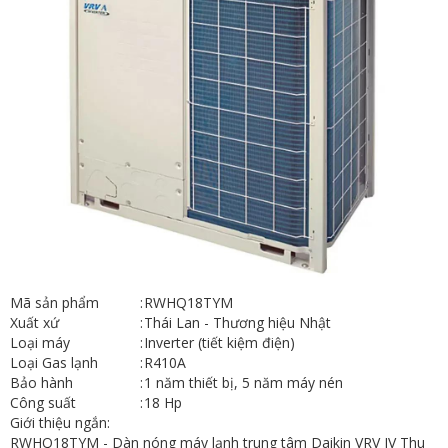
Mã sản phẩm
:
RWHQ18TYM
Xuất xứ
:
Thái Lan - Thương hiệu Nhật
Loại máy
:
Inverter (tiết kiệm điện)
Loại Gas lạnh
:
R410A
Bảo hành
:
1 năm thiết bị, 5 năm máy nén
Công suất
:
18 Hp
Giới thiệu ngắn:
RWHQ18TYM - Dàn nóng máy lạnh trung tâm Daikin VRV IV Thu