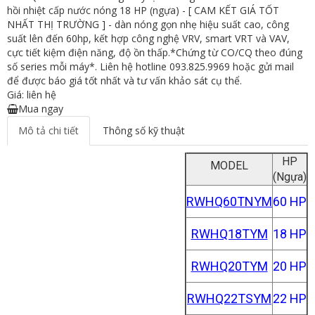
hồi nhiệt cấp nước nóng 18 HP (ngựa) - [ CAM KẾT GIÁ TỐT
NHẤT THỊ TRƯỜNG ] - dàn nóng gọn nhẹ hiệu suất cao, công
suất lên đến 60hp, kết hợp công nghệ VRV, smart VRT và VAV,
cực tiết kiệm điện năng, độ ồn thấp.*Chứng từ CO/CQ theo đúng
số series mỗi máy*. Liên hệ hotline 093.825.9969 hoặc gửi mail
để được báo giá tốt nhất và tư vấn khảo sát cụ thể.
Giá: liên hệ
Mua ngay
Mô tả chi tiết
Thông số kỹ thuật
HP
MODEL
(Ngựa)
RWHQ60TNYM
60 HP
RWHQ18TYM
18 HP
RWHQ20TYM
20 HP
RWHQ22TSYM
22 HP