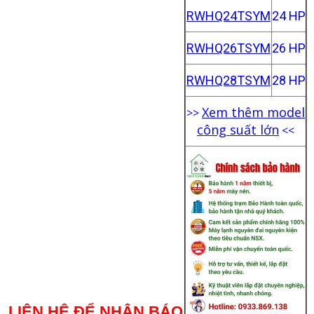
RWHQ24TSYM
24 HP
RWHQ26TSYM
26 HP
RWHQ28TSYM
28 HP
Xem thêm model
>>
công suất lớn
<<
LIÊN HỆ ĐỂ NHẬN BÁO