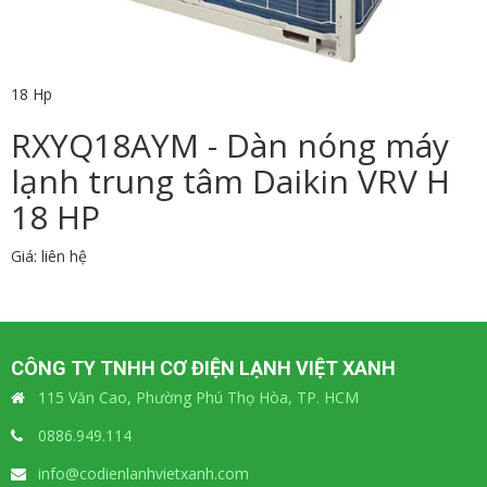
18 Hp
RXYQ18AYM - Dàn nóng máy
lạnh trung tâm Daikin VRV H
18 HP
Giá: liên hệ
CÔNG TY TNHH CƠ ĐIỆN LẠNH VIỆT XANH
115 Văn Cao, Phường Phú Thọ Hòa, TP. HCM
0886.949.114
info@codienlanhvietxanh.com