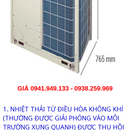
GIÁ
0941.949.133 - 0938.259.969
1. NHIỆT THẢI TỪ ĐIỀU HÒA KHÔNG KHÍ
(THƯỜNG ĐƯỢC GIẢI PHÓNG VÀO MÔI
TRƯỜNG XUNG QUANH) ĐƯỢC THU HỒI