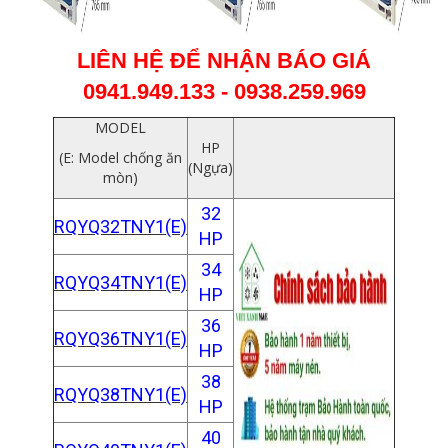
LIÊN HỆ ĐỂ NHẬN BÁO GIÁ
0941.949.133 - 0938.259.969
MODEL
HP
(E: Model chống ăn
(Ngựa)
mòn)
32
RQYQ32TNY1(E)
HP
34
RQYQ34TNY1(E)
HP
36
RQYQ36TNY1(E)
HP
38
RQYQ38TNY1(E)
HP
40