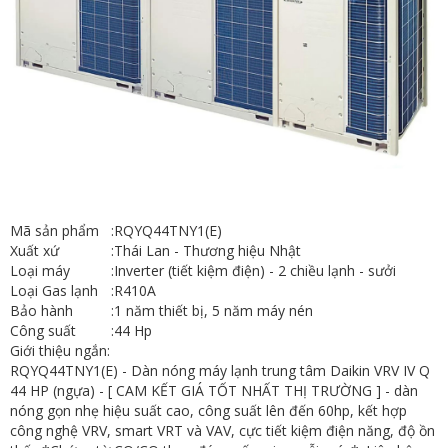
Mã sản phẩm
:
RQYQ44TNY1(E)
Xuất xứ
:
Thái Lan - Thương hiệu Nhật
Loại máy
:
Inverter (tiết kiệm điện) - 2 chiều lạnh - sưởi
Loại Gas lạnh
:
R410A
Bảo hành
:
1 năm thiết bị, 5 năm máy nén
Công suất
:
44 Hp
Giới thiệu ngắn:
RQYQ44TNY1(E) - Dàn nóng máy lạnh trung tâm Daikin VRV IV Q
44 HP (ngựa) - [ CAM KẾT GIÁ TỐT NHẤT THỊ TRƯỜNG ] - dàn
nóng gọn nhẹ hiệu suất cao, công suất lên đến 60hp, kết hợp
công nghệ VRV, smart VRT và VAV, cực tiết kiệm điện năng, độ ồn