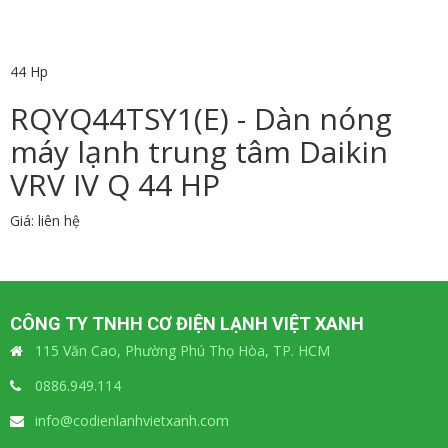
44 Hp
RQYQ44TSY1(E) - Dàn nóng
máy lạnh trung tâm Daikin
VRV IV Q 44 HP
Giá: liên hệ
CÔNG TY TNHH CƠ ĐIỆN LẠNH VIỆT XANH
115 Văn Cao, Phường Phú Thọ Hòa, TP. HCM
0886.949.114
info@codienlanhvietxanh.com