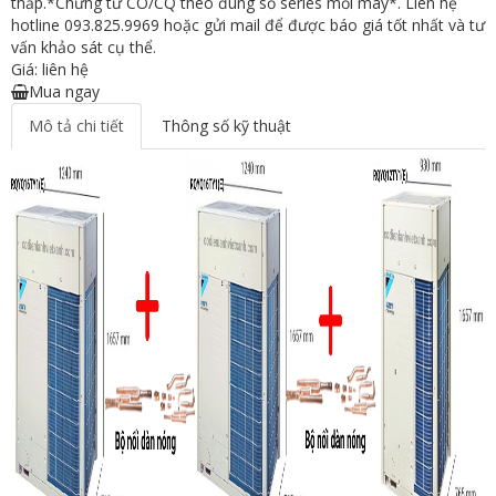
thấp.*Chứng từ CO/CQ theo đúng số series mỗi máy*. Liên hệ
hotline 093.825.9969 hoặc gửi mail để được báo giá tốt nhất và tư
vấn khảo sát cụ thể.
Giá: liên hệ
Mua ngay
Mô tả chi tiết
Thông số kỹ thuật