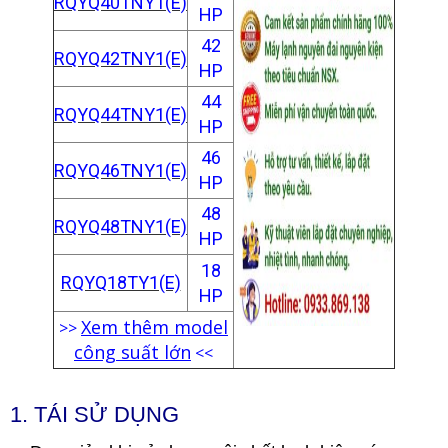
RQYQ40TNY1(E)
HP
42
RQYQ42TNY1(E)
HP
44
RQYQ44TNY1(E)
HP
46
RQYQ46TNY1(E)
HP
48
RQYQ48TNY1(E)
HP
18
RQYQ18TY1(E)
HP
Xem thêm model
>>
công suất lớn
<<
1.
TÁI SỬ DỤNG