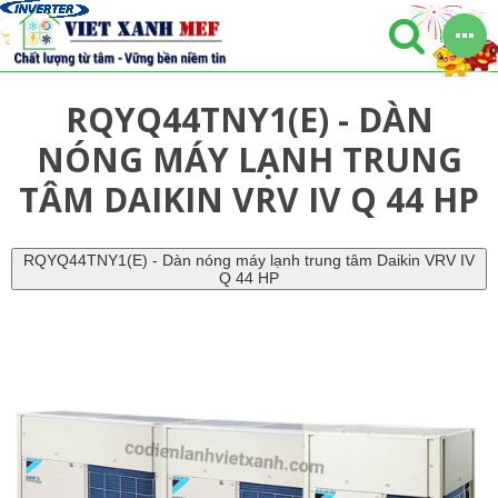
RQYQ44TNY1(E) - DÀN
NÓNG MÁY LẠNH TRUNG
TÂM DAIKIN VRV IV Q 44 HP
RQYQ44TNY1(E) - Dàn nóng máy lạnh trung tâm Daikin VRV IV
Q 44 HP