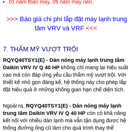
01 năm thân máy, 05 năm máy nén.
>>>
Báo giá chi phí lắp đặt máy lạnh trung
tâm VRV và VRF
<<<
7. THẨM MỸ VƯỢT TRỘI
RQYQ40TSY1(E) - Dàn nóng máy lạnh trung tâm
Daikin VRV IV Q 40 HP
không chỉ mang lại hiệu suất
cao mà còn đáp ứng yêu cầu thẩm mỹ vượt trội. Với
thiết kế nhỏ gọn đáng kể, hệ thống này cho phép lắp
đặt hiệu quả ở những không gian hạn chế diện tích.
Ngoài ra,
RQYQ40TSY1(E) - Dàn nóng máy lạnh
trung tâm Daikin VRV IV Q 40 HP
còn có khả năng
kết nối với nhiều dàn lạnh mà vẫn tận dụng được hệ
thống đường ống cũ làm cho quá trình thay thế