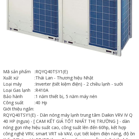
Mã sản phẩm
:
RQYQ40TSY1(E)
Xuất xứ
:
Thái Lan - Thương hiệu Nhật
Loại máy
:
Inverter (tiết kiệm điện) - 2 chiều lạnh - sưởi
Loại Gas lạnh
:
R410A
Bảo hành
:
1 năm thiết bị, 5 năm máy nén
Công suất
:
40 Hp
Giới thiệu ngắn:
RQYQ40TSY1(E) - Dàn nóng máy lạnh trung tâm Daikin VRV IV Q
40 HP (ngựa) - [ CAM KẾT GIÁ TỐT NHẤT THỊ TRƯỜNG ] - dàn
nóng gọn nhẹ hiệu suất cao, công suất lên đến 60hp, kết hợp
công nghệ VRV, smart VRT và VAV, cực tiết kiệm điện năng, độ ồn