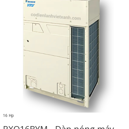
16 Hp
RXQ16BYM - Dàn nóng máy