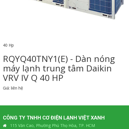
40 Hp
RQYQ40TNY1(E) - Dàn nóng
máy lạnh trung tâm Daikin
VRV IV Q 40 HP
Giá: liên hệ
CÔNG TY TNHH CƠ ĐIỆN LẠNH VIỆT XANH
115 Văn Cao, Phường Phú Thọ Hòa, TP. HCM