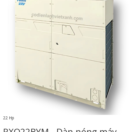
22 Hp
RXQ22BYM - Dàn nóng máy