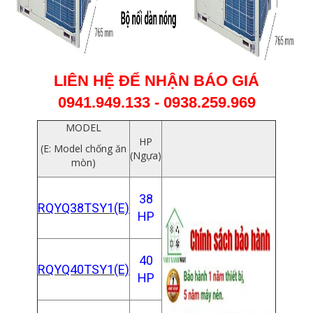
LIÊN HỆ ĐỂ NHẬN BÁO GIÁ
0941.949.133 - 0938.259.969
MODEL
HP
(E: Model chống ăn
(Ngựa)
mòn)
38
RQYQ38TSY1(E)
HP
40
RQYQ40TSY1(E)
HP