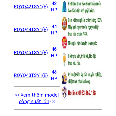
42
RQYQ42TSY1(E)
HP
44
RQYQ44TSY1(E)
HP
46
RQYQ46TSY1(E)
HP
48
RQYQ48TSY1(E)
HP
Xem thêm model
>>
công suất lớn
<<