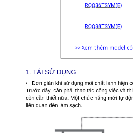
RQQ36TS
YM(E)
RQQ38TS
YM(E)
Xem thêm model côn
>>
1.
TÁI SỬ DỤNG
Đơn giản khi sử dụng môi chất lạnh hiện c
Trước đây, cần phải thao tác công việc và th
còn cần thiết nữa. Một chức năng mới tự độn
liên quan đến làm sạch.