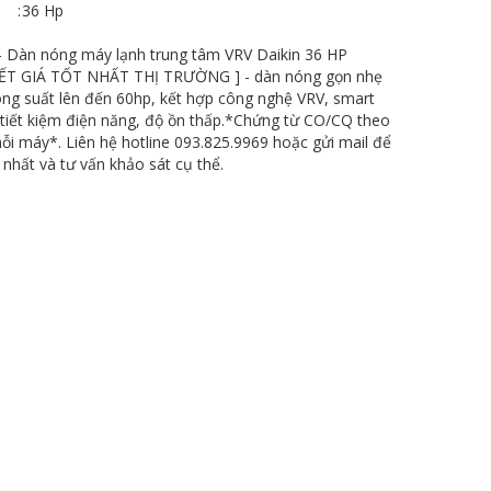
:
36 Hp
Dàn nóng máy lạnh trung tâm VRV Daikin 36 HP
 KẾT GIÁ TỐT NHẤT THỊ TRƯỜNG ] - dàn nóng gọn nhẹ
ông suất lên đến 60hp, kết hợp công nghệ VRV, smart
 tiết kiệm điện năng, độ ồn thấp.*Chứng từ CO/CQ theo
ỗi máy*. Liên hệ hotline 093.825.9969 hoặc gửi mail để
 nhất và tư vấn khảo sát cụ thể.