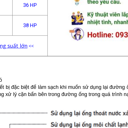
36 HP
38 HP
g suất lớn
<<
ó
iết bị đặc biệt để làm sạch khi muốn sử dụng lại đường
g xử lý cặn bẩn bên trong đường ống trong quá trình n