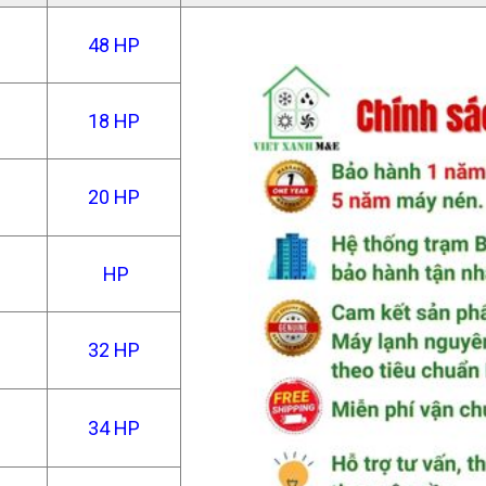
48 HP
18 HP
20 HP
HP
32 HP
34 HP