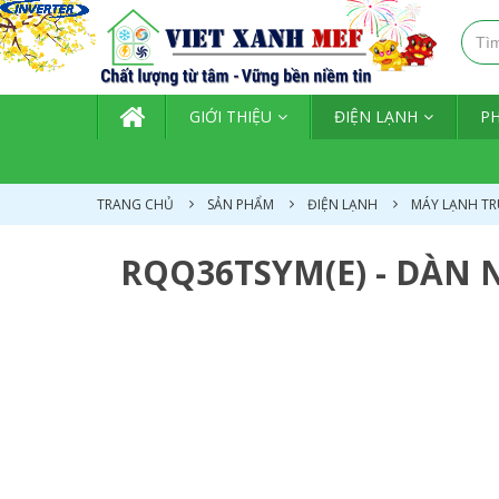
TRANG CHỦ
GIỚI THIỆU
ĐIỆN LẠNH
P
TRANG CHỦ
SẢN PHẨM
ĐIỆN LẠNH
MÁY LẠNH TR
RQQ36TSYM(E) - DÀN 