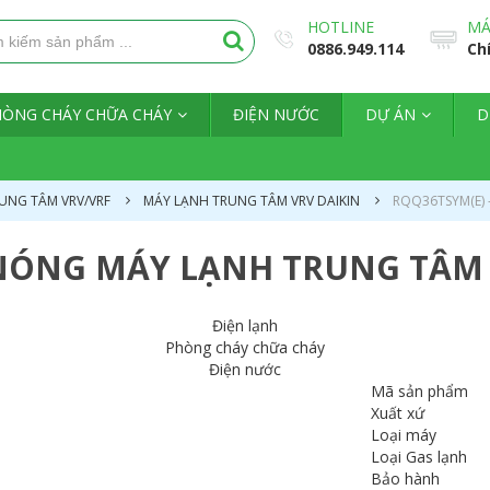
HOTLINE
MÁ
0886.949.114
Ch
HÒNG CHÁY CHỮA CHÁY
ĐIỆN NƯỚC
DỰ ÁN
D
UNG TÂM VRV/VRF
MÁY LẠNH TRUNG TÂM VRV DAIKIN
RQQ36TSYM(E) 
NÓNG MÁY LẠNH TRUNG TÂM D
Điện lạnh
Phòng cháy chữa cháy
Điện nước
Mã sản phẩm
Xuất xứ
Loại máy
Loại Gas lạnh
Bảo hành