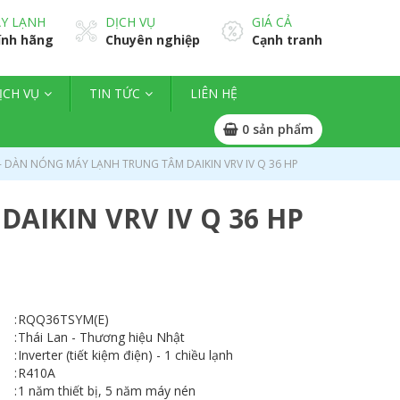
Y LẠNH
DỊCH VỤ
GIÁ CẢ
ính hãng
Chuyên nghiệp
Cạnh tranh
ỊCH VỤ
TIN TỨC
LIÊN HỆ
0
sản phẩm
- DÀN NÓNG MÁY LẠNH TRUNG TÂM DAIKIN VRV IV Q 36 HP
AIKIN VRV IV Q 36 HP
:
RQQ36TSYM(E)
:
Thái Lan - Thương hiệu Nhật
:
Inverter (tiết kiệm điện) - 1 chiều lạnh
:
R410A
:
1 năm thiết bị, 5 năm máy nén