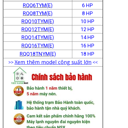
RQQ6TYM(E)
6 HP
RQQ8TYM(E)
8 HP
RQQ10TYM(E)
10 HP
RQQ12TYM(E)
12 HP
RQQ14TYM(E)
14 HP
RQQ16TYM(E)
16 HP
RQQ18TNYM(E)
18 HP
Xem thêm model công suất lớn
>>
<<