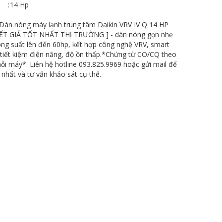
:
14 Hp
àn nóng máy lạnh trung tâm Daikin VRV IV Q 14 HP
 KẾT GIÁ TỐT NHẤT THỊ TRƯỜNG ] - dàn nóng gọn nhẹ
ông suất lên đến 60hp, kết hợp công nghệ VRV, smart
 tiết kiệm điện năng, độ ồn thấp.*Chứng từ CO/CQ theo
ỗi máy*. Liên hệ hotline 093.825.9969 hoặc gửi mail để
 nhất và tư vấn khảo sát cụ thể.