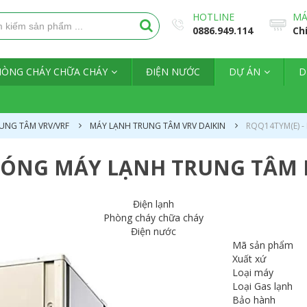
HOTLINE
MÁ
0886.949.114
Ch
HÒNG CHÁY CHỮA CHÁY
ĐIỆN NƯỚC
DỰ ÁN
D
UNG TÂM VRV/VRF
MÁY LẠNH TRUNG TÂM VRV DAIKIN
RQQ14TYM(E) -
NÓNG MÁY LẠNH TRUNG TÂM DA
Điện lạnh
Phòng cháy chữa cháy
Điện nước
Mã sản phẩm
Xuất xứ
Loại máy
Loại Gas lạnh
Bảo hành