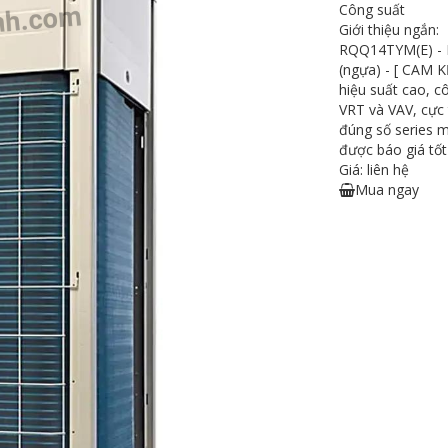
Công suất
Giới thiệu ngắn:
RQQ14TYM(E) - D
(ngựa) - [ CAM
hiệu suất cao, c
VRT và VAV, cực
đúng số series m
được báo giá tốt
Giá: liên hệ
Mua ngay