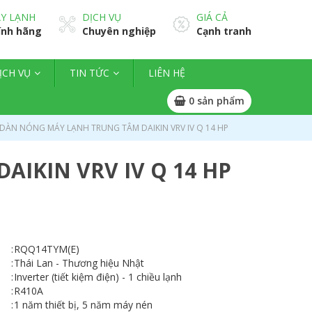
Y LẠNH
DỊCH VỤ
GIÁ CẢ
ính hãng
Chuyên nghiệp
Cạnh tranh
ỊCH VỤ
TIN TỨC
LIÊN HỆ
0
sản phẩm
 DÀN NÓNG MÁY LẠNH TRUNG TÂM DAIKIN VRV IV Q 14 HP
IKIN VRV IV Q 14 HP
:
RQQ14TYM(E)
:
Thái Lan - Thương hiệu Nhật
:
Inverter (tiết kiệm điện) - 1 chiều lạnh
:
R410A
:
1 năm thiết bị, 5 năm máy nén