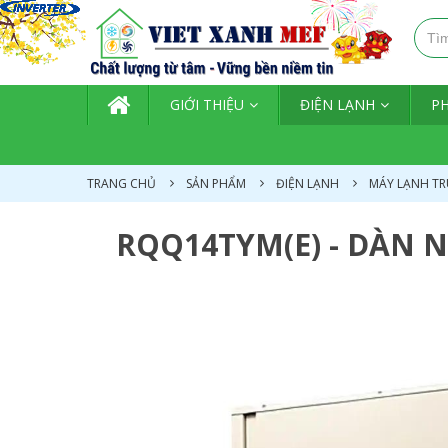
TRANG CHỦ
GIỚI THIỆU
ĐIỆN LẠNH
P
TRANG CHỦ
SẢN PHẨM
ĐIỆN LẠNH
MÁY LẠNH TR
RQQ14TYM(E) - DÀN 