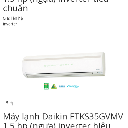
chuẩn
Giá: liên hệ
Inverter
1.5 Hp
Máy lạnh Daikin FTKS35GVMV
1.5 hp (ngựa) inverter hiệu