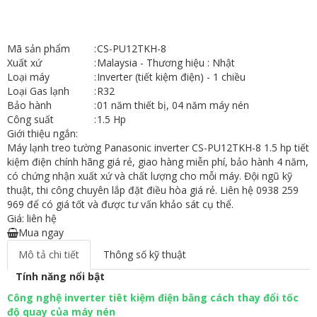
Mã sản phẩm
:
CS-PU12TKH-8
Xuất xứ
:
Malaysia - Thương hiệu : Nhật
Loại máy
:
Inverter (tiết kiệm điện) - 1 chiều
Loại Gas lạnh
:
R32
Bảo hành
:
01 năm thiết bị, 04 năm máy nén
Công suất
:
1.5 Hp
Giới thiệu ngắn:
Máy lạnh treo tường Panasonic inverter CS-PU12TKH-8 1.5 hp tiết
kiệm điện chính hãng giá rẻ, giao hàng miễn phí, bảo hành 4 năm,
có chứng nhận xuất xứ và chất lượng cho mỗi máy. Đội ngũ kỹ
thuật, thi công chuyên lắp đặt điều hòa giá rẻ. Liên hệ 0938 259
969 để có giá tốt và được tư vấn khảo sát cụ thể.
Giá: liên hệ
Mua ngay
Mô tả chi tiết
Thông số kỹ thuật
Tính năng nổi bật
Công nghệ inverter tiêt kiệm điện bằng cách thay đổi tốc
độ quay của máy nén