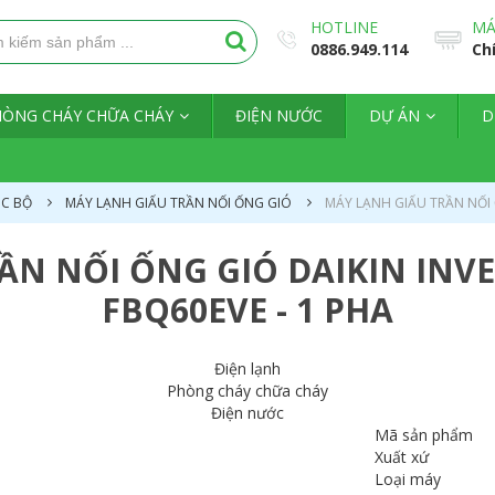
HOTLINE
MÁ
0886.949.114
Ch
HÒNG CHÁY CHỮA CHÁY
ĐIỆN NƯỚC
DỰ ÁN
D
ỤC BỘ
MÁY LẠNH GIẤU TRẦN NỐI ỐNG GIÓ
MÁY LẠNH GIẤU TRẦN NỐI Ố
N NỐI ỐNG GIÓ DAIKIN INVE
FBQ60EVE - 1 PHA
Điện lạnh
Phòng cháy chữa cháy
Điện nước
Mã sản phẩm
Xuất xứ
Loại máy