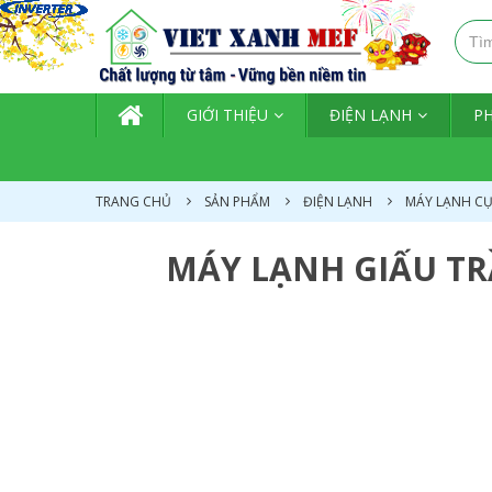
TRANG CHỦ
GIỚI THIỆU
ĐIỆN LẠNH
P
TRANG CHỦ
SẢN PHẨM
ĐIỆN LẠNH
MÁY LẠNH C
MÁY LẠNH GIẤU TRẦ