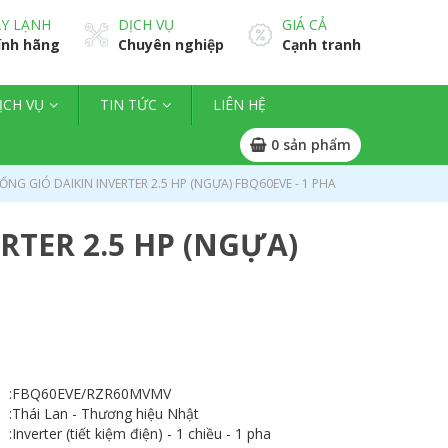
Y LẠNH
DỊCH VỤ
GIÁ CẢ
ính hãng
Chuyên nghiệp
Cạnh tranh
ỊCH VỤ
TIN TỨC
LIÊN HỆ
0
sản phẩm
NG GIÓ DAIKIN INVERTER 2.5 HP (NGỰA) FBQ60EVE - 1 PHA
RTER 2.5 HP (NGỰA)
:
FBQ60EVE/RZR60MVMV
:
Thái Lan - Thương hiệu Nhật
:
Inverter (tiết kiệm điện) - 1 chiều - 1 pha