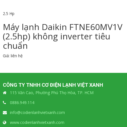
2.5 Hp
Máy lạnh Daikin FTNE60MV1V
(2.5hp) không inverter tiêu
chuẩn
Giá: liên hệ
CÔNG TY TNHH CƠ ĐIỆN LẠNH VIỆT XANH
115 Văn Cao, Phường Phú Thọ Hòa, TP. HCM
0886.949.114
info@codienlanhvietxanh.com
www.codienlanhvietxanh.com