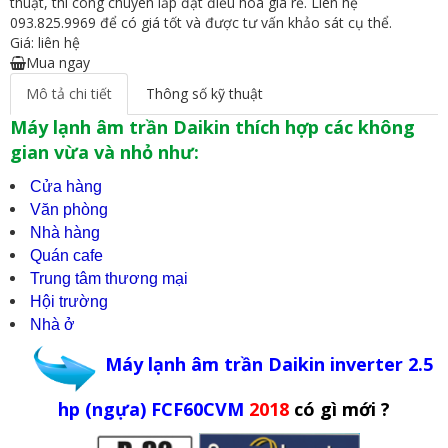
thuật, thi công chuyên lắp đặt điều hòa giá rẻ. Liên hệ
093.825.9969 để có giá tốt và được tư vấn khảo sát cụ thể.
Giá: liên hệ
Mua ngay
Mô tả chi tiết
Thông số kỹ thuật
Máy lạnh âm trần Daikin thích hợp các không
gian vừa và nhỏ như:
Cửa hàng
Văn phòng
Nhà hàng
Quán cafe
Trung tâm thương mại
Hội trường
Nhà ở
Máy lạnh âm trần Daikin inverter 2.5
hp (ngựa) FCF60CVM
2018
có gì mới ?