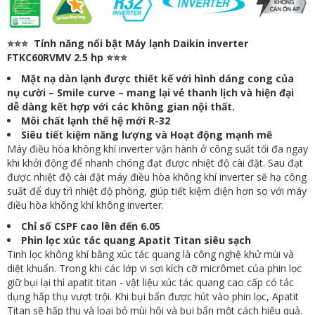
⭐⭐⭐ Tính năng nổi bật Máy lạnh Daikin inverter
FTKC60RVMV 2.5 hp ⭐⭐⭐
Mặt nạ dàn lạnh được thiết kế với hình dáng cong của
nụ cười – Smile curve – mang lại vẻ thanh lịch và hiện đại
dễ dàng kết hợp với các không gian nội thất.
Môi chất lạnh thế hệ mới R-32
Siêu tiết kiệm năng lượng và Hoạt động mạnh mẽ
Máy điều hòa không khí inverter vận hành ở công suất tối đa ngay
khi khởi động để nhanh chóng đạt được nhiệt độ cài đặt. Sau đạt
được nhiệt độ cài đặt máy điều hòa không khí inverter sẽ hạ công
suất để duy trì nhiệt độ phòng, giúp tiết kiệm điện hơn so với máy
điều hòa không khí không inverter.
Chỉ số CSPF cao lên đến 6.05
Phin lọc xúc tác quang Apatit Titan siêu sạch
Tinh lọc không khí bằng xúc tác quang là công nghệ khử mùi và
diệt khuẩn. Trong khi các lớp vi sợi kích cỡ micrômet của phin lọc
giữ bụi lại thì apatit titan - vật liệu xúc tác quang cao cấp có tác
dụng hấp thụ vượt trội. Khi bụi bẩn được hút vào phin lọc, Apatit
Titan sẽ hấp thu và loại bỏ mùi hôi và bụi bẩn một cách hiệu quả.