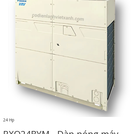
24 Hp
RXQ24BYM - Dàn nóng máy