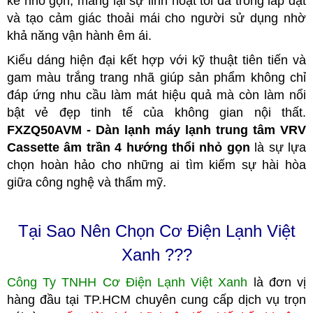
kế nhỏ gọn, mang lại sự linh hoạt tối đa trong lắp đặt
và tạo cảm giác thoải mái cho người sử dụng nhờ
khả năng vận hành êm ái.
Kiểu dáng hiện đại kết hợp với kỹ thuật tiên tiến và
gam màu trắng trang nhã giúp sản phẩm không chỉ
đáp ứng nhu cầu làm mát hiệu quả mà còn làm nổi
bật vẻ đẹp tinh tế của không gian nội thất.
FXZQ50AVM - Dàn lạnh máy lạnh trung tâm VRV
Cassette âm trần 4 hướng thổi nhỏ gọn
là sự lựa
chọn hoàn hảo cho những ai tìm kiếm sự hài hòa
giữa công nghệ và thẩm mỹ.
Tại Sao Nên Chọn Cơ Điện Lạnh Việt
Xanh ???
Công Ty TNHH Cơ Điện Lạnh Việt Xanh
là đơn vị
hàng đầu tại TP.HCM
c
huyên cung cấp dịch vụ trọn