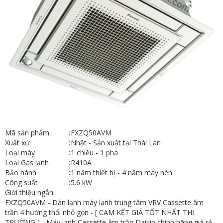
Mã sản phẩm
:
FXZQ50AVM
Xuất xứ
:
Nhật - Sản xuất tại Thái Lan
Loại máy
:
1 chiều - 1 pha
Loại Gas lạnh
:
R410A
Bảo hành
:
1 năm thiết bị - 4 năm máy nén
Công suất
:
5.6 kW
Giới thiệu ngắn:
FXZQ50AVM - Dàn lạnh máy lạnh trung tâm VRV Cassette âm
trần 4 hướng thổi nhỏ gọn - [ CAM KẾT GIÁ TỐT NHẤT THỊ
TRƯỜNG ] - Máy lạnh Cassette âm trần Daikin chính hãng giá rẻ ,