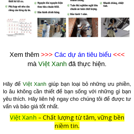
Xem thêm
>>>
Các dự án tiêu biểu
<<<
mà
Việt Xanh
đã thực hiện.
Hãy để
Việt Xanh
giúp bạn loại bỏ những ưu phiền,
lo âu không cầ
n thiết để bạn sống với những gì bạn
yêu thích. Hãy liên hệ ngay cho chúng tôi để được tư
vấn và báo giá tốt nhất.
Việt Xanh
– Chất lượng từ tâm, vững bền
niềm tin.