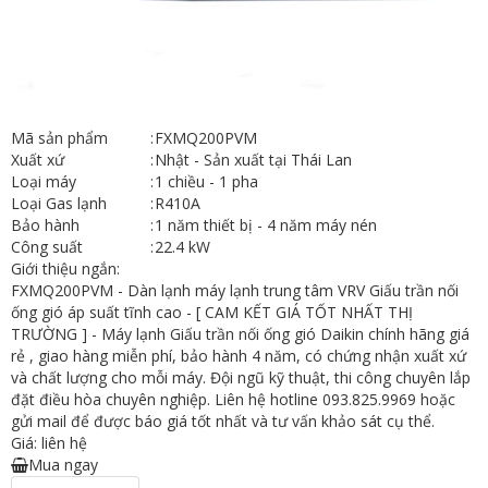
Mã sản phẩm
:
FXMQ200PVM
Xuất xứ
:
Nhật - Sản xuất tại Thái Lan
Loại máy
:
1 chiều - 1 pha
Loại Gas lạnh
:
R410A
Bảo hành
:
1 năm thiết bị - 4 năm máy nén
Công suất
:
22.4 kW
Giới thiệu ngắn:
FXMQ200PVM - Dàn lạnh máy lạnh trung tâm VRV Giấu trần nối
ống gió áp suất tĩnh cao - [ CAM KẾT GIÁ TỐT NHẤT THỊ
TRƯỜNG ] - Máy lạnh Giấu trần nối ống gió Daikin chính hãng giá
rẻ , giao hàng miễn phí, bảo hành 4 năm, có chứng nhận xuất xứ
và chất lượng cho mỗi máy. Đội ngũ kỹ thuật, thi công chuyên lắp
đặt điều hòa chuyên nghiệp. Liên hệ hotline 093.825.9969 hoặc
gửi mail để được báo giá tốt nhất và tư vấn khảo sát cụ thể.
Giá: liên hệ
Mua ngay