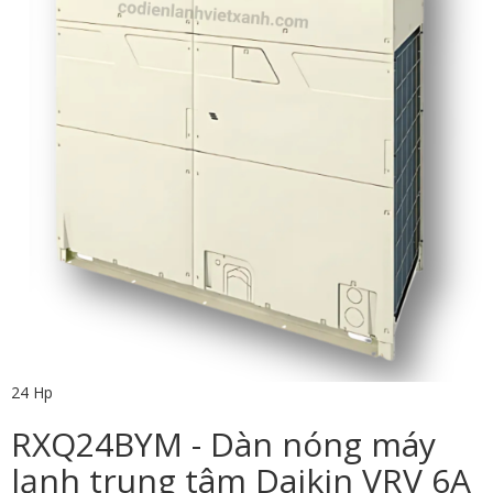
24 Hp
RXQ24BYM - Dàn nóng máy
lạnh trung tâm Daikin VRV 6A