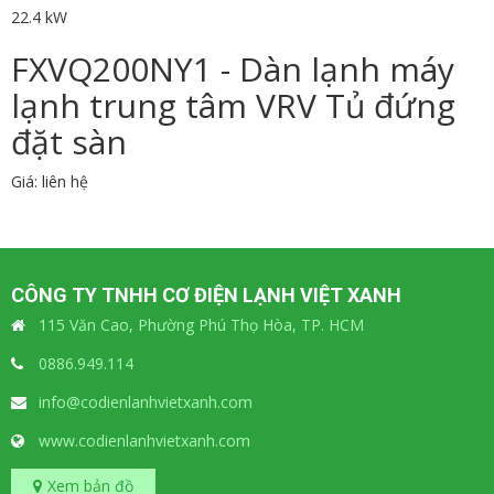
22.4 kW
FXVQ200NY1 - Dàn lạnh máy
lạnh trung tâm VRV Tủ đứng
đặt sàn
Giá: liên hệ
CÔNG TY TNHH CƠ ĐIỆN LẠNH VIỆT XANH
115 Văn Cao, Phường Phú Thọ Hòa, TP. HCM
0886.949.114
info@codienlanhvietxanh.com
www.codienlanhvietxanh.com
Xem bản đồ