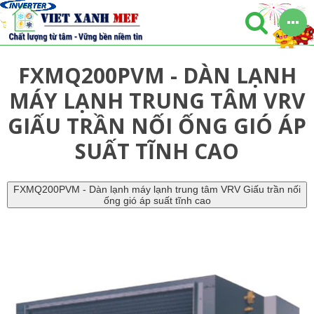
FXMQ200PVM - DÀN LẠNH
MÁY LẠNH TRUNG TÂM VRV
GIẤU TRẦN NỐI ỐNG GIÓ ÁP
SUẤT TĨNH CAO
FXMQ200PVM - Dàn lạnh máy lạnh trung tâm VRV Giấu trần nối
ống gió áp suất tĩnh cao