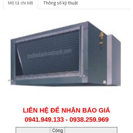
Mô tả chi tiết
Thông số kỹ thuật
LIÊN HỆ ĐỂ NHẬN BÁO GIÁ
0941.949.133 - 0938.259.969
Công