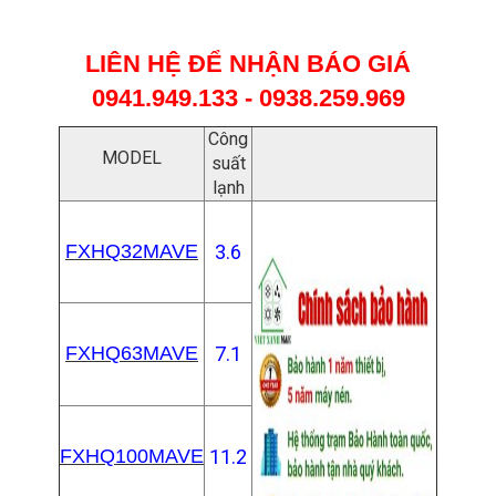
LIÊN HỆ ĐỂ NHẬN BÁO GIÁ
0941.949.133 - 0938.259.969
Công
MODEL
suất
lạnh
FXHQ32MAVE
3.6
FXHQ63MAVE
7.1
FXHQ100MAVE
11.2