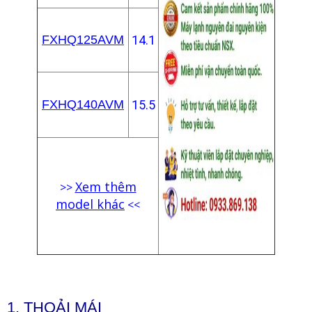
FXHQ125AVM
14.1
FXHQ140AVM
15.5
Xem thêm
>>
model khác
<<
1. THOẢI MÁI