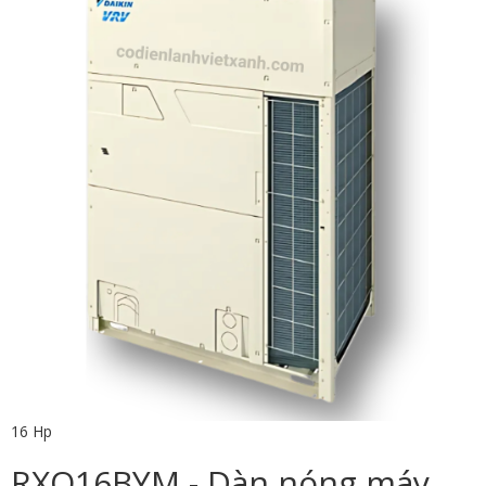
16 Hp
RXQ16BYM - Dàn nóng máy