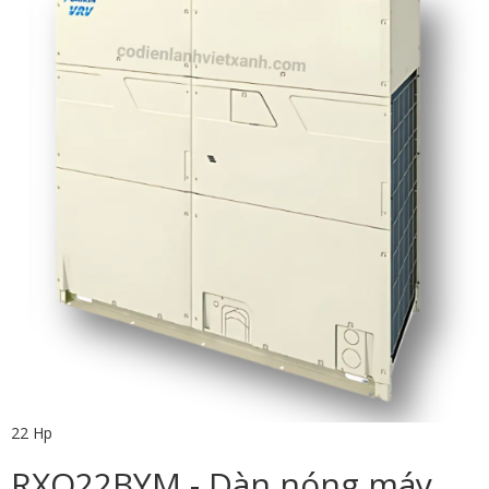
22 Hp
RXQ22BYM - Dàn nóng máy