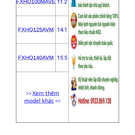
FXHQ100MAVE
11.2
FXHQ125AVM
14.1
FXHQ140AVM
15.5
Xem thêm
>>
model khác
<<