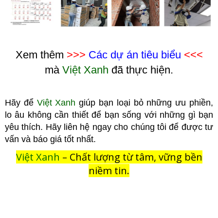
Xem thêm
>>>
Các dự án tiêu biểu
<<<
mà
Việt Xanh
đã thực hiện.
Hãy để
Việt Xanh
giúp bạn loại bỏ những ưu phiền,
lo âu không cầ
n thiết để bạn sống với những gì bạn
yêu thích. Hãy liên hệ ngay cho chúng tôi để được tư
vấn và báo giá tốt nhất.
Việt Xanh
– Chất lượng từ tâm, vững bền
niềm tin.