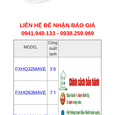
LIÊN HỆ ĐỂ NHẬN BÁO GIÁ
0941.949.133 - 0938.259.969
Công
MODEL
suất
lạnh
FXHQ32MAVE
3.6
FXHQ63MAVE
7.1