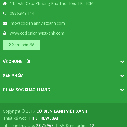
115 Văn Cao, Phường Phú Thọ Hòa, TP. HCM
0886.949.114
info@codienlanhvietxanh.com
www.codienlanhvietxanh.com
Xem bản đồ
VỀ CHÚNG TÔI
SẢN PHẨM
CHĂM SÓC KHÁCH HÀNG
Copyright © 2017
CƠ ĐIỆN LẠNH VIỆT XANH
-
Thiết kế web:
THIETKEWEBAI
Tổng truy cập:
2.075.968
Đang online:
12