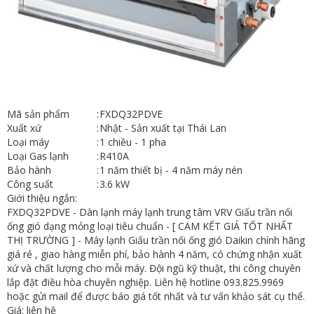
Mã sản phẩm
:
FXDQ32PDVE
Xuất xứ
:
Nhật - Sản xuất tại Thái Lan
Loại máy
:
1 chiều - 1 pha
Loại Gas lạnh
:
R410A
Bảo hành
:
1 năm thiết bị - 4 năm máy nén
Công suất
:
3.6 kW
Giới thiệu ngắn:
FXDQ32PDVE - Dàn lạnh máy lạnh trung tâm VRV Giấu trần nối
ống gió dạng mỏng loại tiêu chuẩn - [ CAM KẾT GIÁ TỐT NHẤT
THỊ TRƯỜNG ] - Máy lạnh Giấu trần nối ống gió Daikin chính hãng
giá rẻ , giao hàng miễn phí, bảo hành 4 năm, có chứng nhận xuất
xứ và chất lượng cho mỗi máy. Đội ngũ kỹ thuật, thi công chuyên
lắp đặt điều hòa chuyên nghiệp. Liên hệ hotline 093.825.9969
hoặc gửi mail để được báo giá tốt nhất và tư vấn khảo sát cụ thể.
Giá: liên hệ