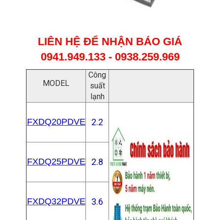
LIÊN HỆ ĐỂ NHẬN BÁO GIÁ
0941.949.133 - 0938.259.969
Công
MODEL
suất
lạnh
FXDQ20PDVE
2.2
FXDQ25
PDVE
2.8
FXDQ32
PDVE
3.6