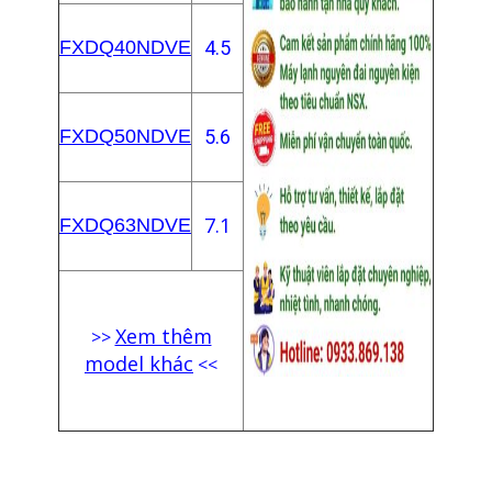
FXDQ40N
DVE
4.5
FXDQ50N
DVE
5.6
7.1
FXDQ63N
DVE
Xem thêm
>>
model khác
<<