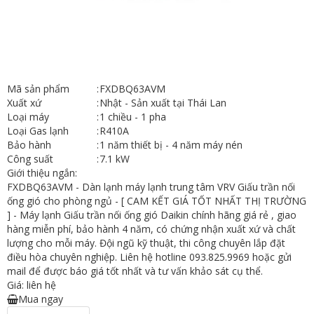
Mã sản phẩm
:
FXDBQ63AVM
Xuất xứ
:
Nhật - Sản xuất tại Thái Lan
Loại máy
:
1 chiều - 1 pha
Loại Gas lạnh
:
R410A
Bảo hành
:
1 năm thiết bị - 4 năm máy nén
Công suất
:
7.1 kW
Giới thiệu ngắn:
FXDBQ63AVM - Dàn lạnh máy lạnh trung tâm VRV Giấu trần nối
ống gió cho phòng ngủ - [ CAM KẾT GIÁ TỐT NHẤT THỊ TRƯỜNG
] - Máy lạnh Giấu trần nối ống gió Daikin chính hãng giá rẻ , giao
hàng miễn phí, bảo hành 4 năm, có chứng nhận xuất xứ và chất
lượng cho mỗi máy. Đội ngũ kỹ thuật, thi công chuyên lắp đặt
điều hòa chuyên nghiệp. Liên hệ hotline 093.825.9969 hoặc gửi
mail để được báo giá tốt nhất và tư vấn khảo sát cụ thể.
Giá: liên hệ
Mua ngay