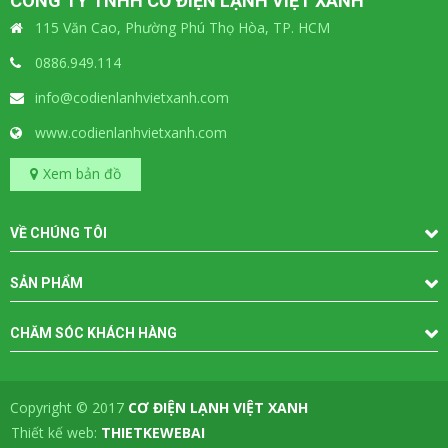
CÔNG TY TNHH CƠ ĐIỆN LẠNH VIỆT XANH
115 Văn Cao, Phường Phú Thọ Hòa, TP. HCM
0886.949.114
info@codienlanhvietxanh.com
www.codienlanhvietxanh.com
Xem bản đồ
VỀ CHÚNG TÔI
SẢN PHẨM
CHĂM SÓC KHÁCH HÀNG
Copyright © 2017
CƠ ĐIỆN LẠNH VIỆT XANH
-
Thiết kế web:
THIETKEWEBAI