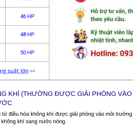
46 HP
48 HP
50 HP
g suất lớn
<<
ÔNG KHÍ (THƯỜNG ĐƯỢC GIẢI PHÓNG VÀ
ƯỚC
ải từ điều hòa không khí được giải phóng vào môi trườn
òa không khí sang nước nóng.