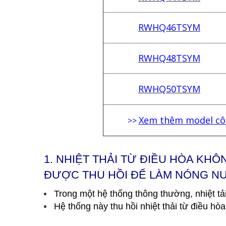
RWHQ46TSYM
RWHQ48TSYM
RWHQ50TSYM
Xem thêm model côn
>>
1.
NHIỆT THẢI TỪ ĐIỀU HÒA KH
ĐƯỢC THU HỒI ĐỂ LÀM NÓNG N
Trong một hệ thống thông thường, nhiệt t
Hệ thống này thu hồi nhiệt thải từ điều h