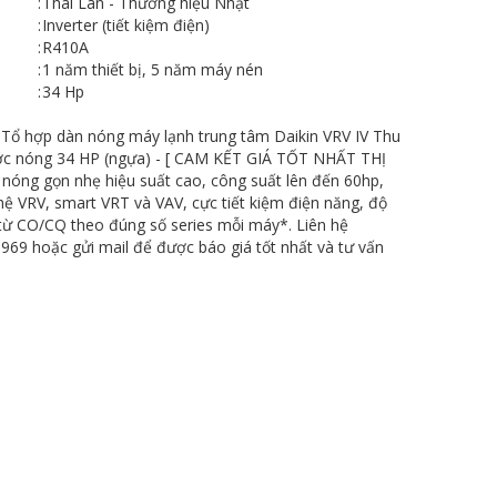
:
Thái Lan - Thương hiệu Nhật
:
Inverter (tiết kiệm điện)
:
R410A
:
1 năm thiết bị, 5 năm máy nén
:
34 Hp
 hợp dàn nóng máy lạnh trung tâm Daikin VRV IV Thu
ước nóng 34 HP (ngựa) - [ CAM KẾT GIÁ TỐT NHẤT THỊ
nóng gọn nhẹ hiệu suất cao, công suất lên đến 60hp,
ệ VRV, smart VRT và VAV, cực tiết kiệm điện năng, độ
từ CO/CQ theo đúng số series mỗi máy*. Liên hệ
9969 hoặc gửi mail để được báo giá tốt nhất và tư vấn