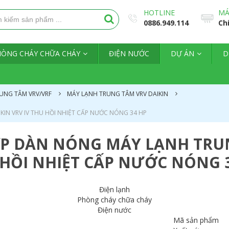
HOTLINE
MÁ
0886.949.114
Ch
HÒNG CHÁY CHỮA CHÁY
ĐIỆN NƯỚC
DỰ ÁN
D
UNG TÂM VRV/VRF
MÁY LẠNH TRUNG TÂM VRV DAIKIN
IN VRV IV THU HỒI NHIỆT CẤP NƯỚC NÓNG 34 HP
P DÀN NÓNG MÁY LẠNH TRUN
HỒI NHIỆT CẤP NƯỚC NÓNG 
Điện lạnh
Phòng cháy chữa cháy
Điện nước
Mã sản phẩm