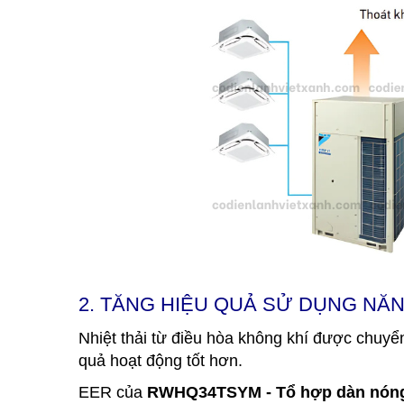
2. TĂNG HIỆU QUẢ SỬ DỤNG N
Nhiệt thải từ điều hòa không khí được chuy
quả hoạt động tốt hơn.
EER của
RWHQ34TSYM - Tổ hợp dàn nóng m