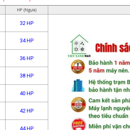
HP (Ngựa)
32 HP
34 HP
36 HP
38 HP
40 HP
42 HP
44 HP