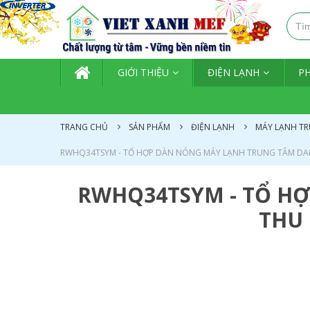
TRANG CHỦ
GIỚI THIỆU
ĐIỆN LẠNH
P
TRANG CHỦ
SẢN PHẨM
ĐIỆN LẠNH
MÁY LẠNH TR
RWHQ34TSYM - TỔ HỢP DÀN NÓNG MÁY LẠNH TRUNG TÂM DAIK
RWHQ34TSYM - TỔ HỢ
THU 