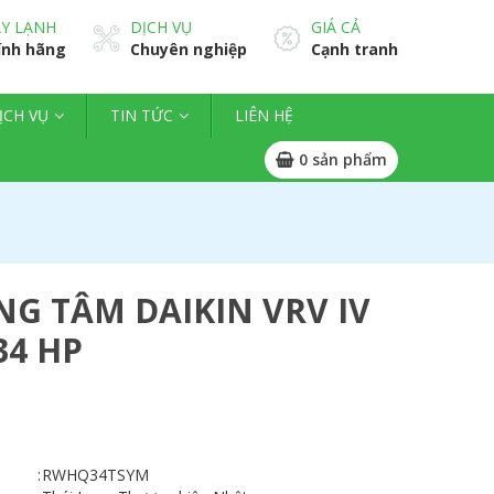
Y LẠNH
DỊCH VỤ
GIÁ CẢ
ính hãng
Chuyên nghiệp
Cạnh tranh
ỊCH VỤ
TIN TỨC
LIÊN HỆ
0
sản phẩm
G TÂM DAIKIN VRV IV
34 HP
:
RWHQ34TSYM