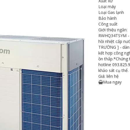
Xuất xứ
Loại máy
Loại Gas lạnh
Bảo hành
Công suất
Giới thiệu ngắn:
RWHQ34TSYM - Tổ
hồi nhiệt cấp n
TRƯỜNG ] - dàn 
kết hợp công ngh
ồn thấp.*Chứng 
hotline 093.825.
khảo sát cụ thể.
Giá: liên hệ
Mua ngay