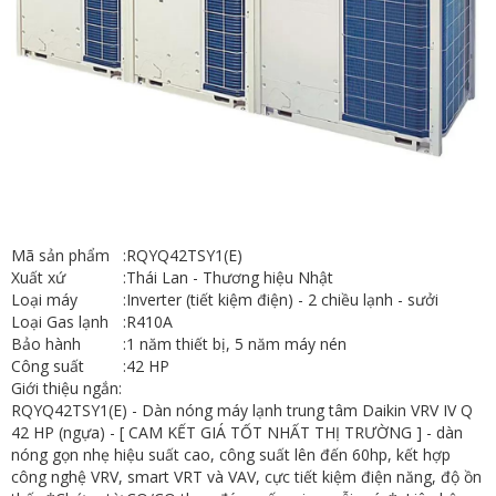
Mã sản phẩm
:
RQYQ42TSY1(E)
Xuất xứ
:
Thái Lan - Thương hiệu Nhật
Loại máy
:
Inverter (tiết kiệm điện) - 2 chiều lạnh - sưởi
Loại Gas lạnh
:
R410A
Bảo hành
:
1 năm thiết bị, 5 năm máy nén
Công suất
:
42 HP
Giới thiệu ngắn:
RQYQ42TSY1(E) - Dàn nóng máy lạnh trung tâm Daikin VRV IV Q
42 HP (ngựa) - [ CAM KẾT GIÁ TỐT NHẤT THỊ TRƯỜNG ] - dàn
nóng gọn nhẹ hiệu suất cao, công suất lên đến 60hp, kết hợp
công nghệ VRV, smart VRT và VAV, cực tiết kiệm điện năng, độ ồn