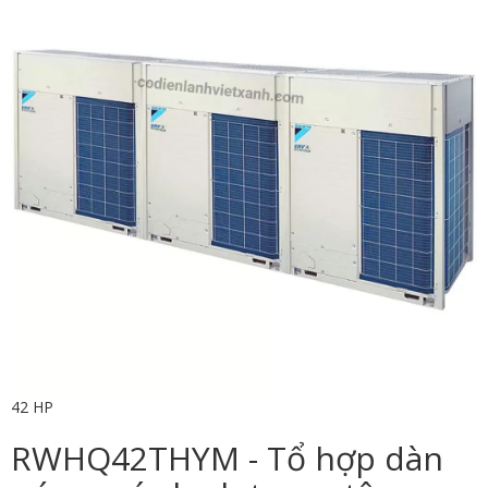
42 HP
RWHQ42THYM - Tổ hợp dàn