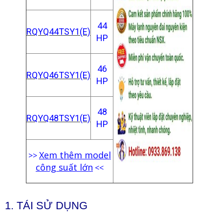
44
RQYQ44TSY1(E)
HP
46
RQYQ46TSY1(E)
HP
48
RQYQ48TSY1(E)
HP
Xem thêm model
>>
công suất lớn
<<
1.
TÁI SỬ DỤNG