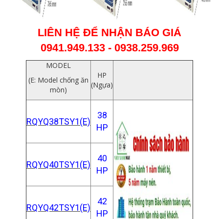
LIÊN HỆ ĐỂ NHẬN BÁO GIÁ
0941.949.133 - 0938.259.969
MODEL
HP
(E: Model chống ăn
(Ngựa)
mòn)
38
RQYQ38TSY1(E)
HP
40
RQYQ40TSY1(E)
HP
42
RQYQ42TSY1(E)
HP