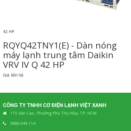
42 HP
RQYQ42TNY1(E) - Dàn nóng
máy lạnh trung tâm Daikin
VRV IV Q 42 HP
Giá: liên hệ
CÔNG TY TNHH CƠ ĐIỆN LẠNH VIỆT XANH
115 Văn Cao, Phường Phú Thọ Hòa, TP. HCM
0886.949.114