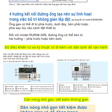
Bộ điều khiển từ xa kỹ thuật số đi kèm với dàn lạnh dễ vận hành
Dàn nóng nhỏ gọn, tiết kiệm không gian