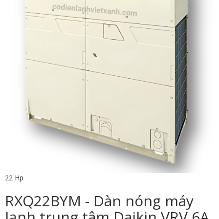
22 Hp
RXQ22BYM - Dàn nóng máy
lạnh trung tâm Daikin VRV 6A