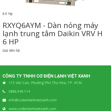
6.0 Hp
RXYQ6AYM - Dàn nóng máy
lạnh trung tâm Daikin VRV H
6 HP
Giá: liên hệ
CÔNG TY TNHH CƠ ĐIỆN LẠNH VIỆT XANH
115 Văn Cao, Phường Phú Thọ Hòa, TP. HCM
0886.949.114
info@codienlanhvietxanh.com
www.codienlanhvietxanh.com