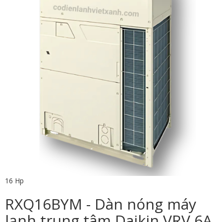
16 Hp
RXQ16BYM - Dàn nóng máy
lạnh trung tâm Daikin VRV 6A