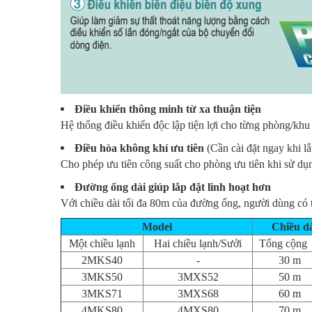
Điều khiển thông minh từ xa thuận tiện
Hệ thống điều khiển độc lập tiện lợi cho từng phòng/khu 
Điều hòa không khí ưu tiên
(Cần cài đặt ngay khi lắ
Cho phép ưu tiên công suất cho phòng ưu tiên khi sử dụ
Đường ống dài giúp lắp đặt linh hoạt hơn
Với chiều dài tối đa 80m của đường ống, người dùng có t
Model
Chiều dà
Một chiều lạnh
Hai chiều lạnh/Sưởi
Tổng cộng
2MKS40
-
30 m
3MKS50
3MXS52
50 m
3MKS71
3MXS68
60 m
4MKS80
4MXS80
70 m