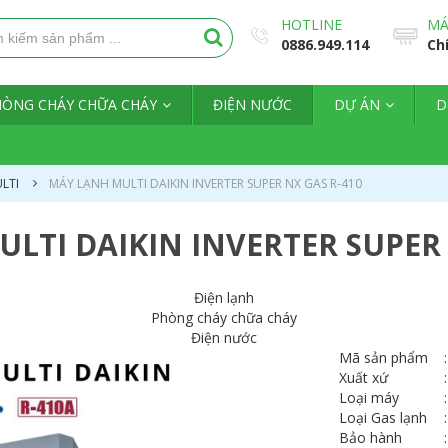
HOTLINE
MÁ
0886.949.114
Ch
HÒNG CHÁY CHỮA CHÁY
ĐIỆN NƯỚC
DỰ ÁN
D
LTI
MÁY LẠNH MULTI DAIKIN INVERTER SUPER NX GAS R-410
LTI DAIKIN INVERTER SUPER 
Điện lạnh
Phòng cháy chữa cháy
Điện nước
Mã sản phẩm
:
Xuất xứ
:
Loại máy
:
Loại Gas lạnh
:
Bảo hành
: