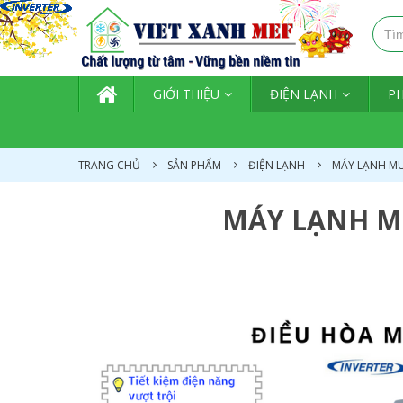
TRANG CHỦ
GIỚI THIỆU
ĐIỆN LẠNH
P
TRANG CHỦ
SẢN PHẨM
ĐIỆN LẠNH
MÁY LẠNH MU
MÁY LẠNH MU