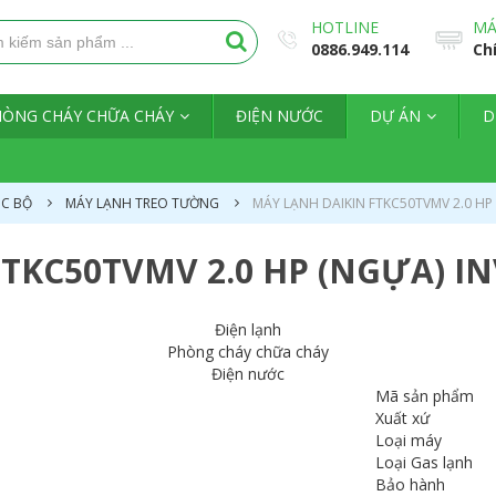
HOTLINE
MÁ
0886.949.114
Ch
HÒNG CHÁY CHỮA CHÁY
ĐIỆN NƯỚC
DỰ ÁN
D
ỤC BỘ
MÁY LẠNH TREO TƯỜNG
MÁY LẠNH DAIKIN FTKC50TVMV 2.0 HP
TKC50TVMV 2.0 HP (NGỰA) I
Điện lạnh
Phòng cháy chữa cháy
Điện nước
Mã sản phẩm
Xuất xứ
Loại máy
Loại Gas lạnh
Bảo hành