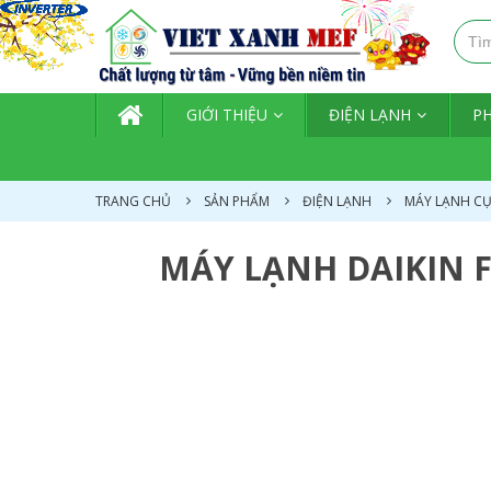
TRANG CHỦ
GIỚI THIỆU
ĐIỆN LẠNH
P
TRANG CHỦ
SẢN PHẨM
ĐIỆN LẠNH
MÁY LẠNH C
MÁY LẠNH DAIKIN F