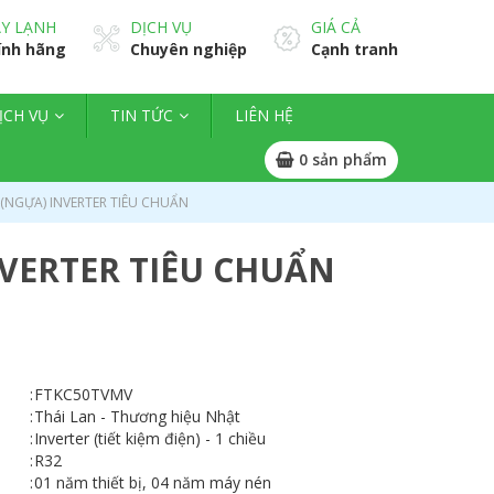
Y LẠNH
DỊCH VỤ
GIÁ CẢ
ính hãng
Chuyên nghiệp
Cạnh tranh
ỊCH VỤ
TIN TỨC
LIÊN HỆ
0
sản phẩm
 (NGỰA) INVERTER TIÊU CHUẨN
NVERTER TIÊU CHUẨN
:
FTKC50TVMV
:
Thái Lan - Thương hiệu Nhật
:
Inverter (tiết kiệm điện) - 1 chiều
:
R32
:
01 năm thiết bị, 04 năm máy nén