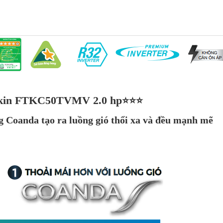
aikin FTKC50TVMV 2.0 hp
⭐⭐⭐
g Coanda tạo ra luồng gió thổi xa và đều mạnh mẽ