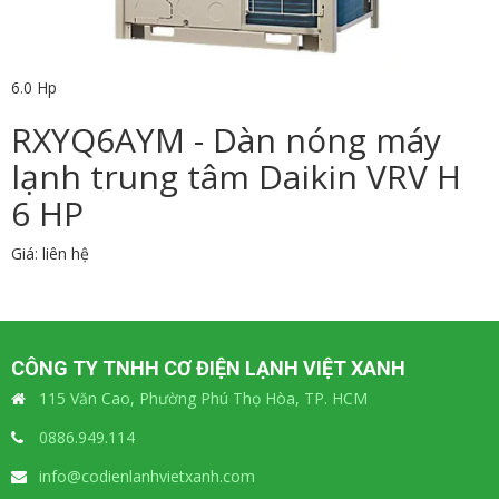
6.0 Hp
RXYQ6AYM - Dàn nóng máy
lạnh trung tâm Daikin VRV H
6 HP
Giá: liên hệ
CÔNG TY TNHH CƠ ĐIỆN LẠNH VIỆT XANH
115 Văn Cao, Phường Phú Thọ Hòa, TP. HCM
0886.949.114
info@codienlanhvietxanh.com