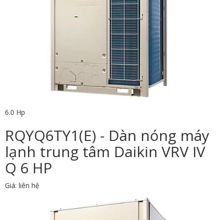
6.0 Hp
RQYQ6TY1(E) - Dàn nóng máy
lạnh trung tâm Daikin VRV IV
Q 6 HP
Giá: liên hệ