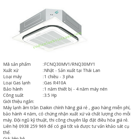
Mã sản phẩm
:
FCNQ30MV1/RNQ30MY1
Xuất xứ
:
Nhật - Sản xuất tại Thái Lan
Loại máy
:
1 chiều - 3 pha
Loại Gas lạnh
:
Gas R410A
Bảo hành
:
1 năm thiết bị - 4 năm máy nén
Công suất
:
3.5 Hp
Giới thiệu ngắn:
Máy lạnh âm trần Daikin chính hãng giá rẻ , giao hàng miễn phí,
bảo hành 4 năm, có chứng nhận xuất xứ và chất lượng cho mỗi
máy. Đội ngũ kỹ thuật, thi công chuyên lắp đặt điều hòa giá rẻ.
Liên hệ 0938 259 969 để có giá tốt và được tư vấn khảo sát cụ
thể.
Giá: liên hệ