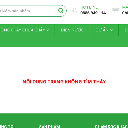
HOTLINE
MÁ
0886.949.114
Ch
HÒNG CHÁY CHỮA CHÁY
ĐIỆN NƯỚC
DỰ ÁN
D
NỘI DUNG TRANG KHÔNG TÌM THẤY
ÚNG TÔI
SẢN PHẨM
CHĂM SÓC KHÁC