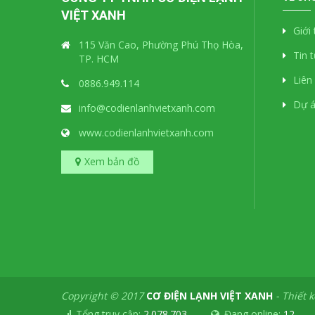
VIỆT XANH
Giới
115 Văn Cao, Phường Phú Thọ Hòa,
Tin 
TP. HCM
Liên
0886.949.114
Dự 
info@codienlanhvietxanh.com
www.codienlanhvietxanh.com
Xem bản đồ
Copyright © 2017
CƠ ĐIỆN LẠNH VIỆT XANH
-
Thiết 
Tổng truy cập:
2.078.703
Đang online:
12