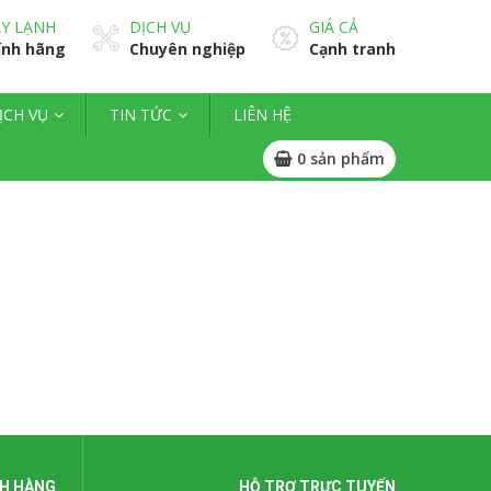
Y LẠNH
DỊCH VỤ
GIÁ CẢ
ính hãng
Chuyên nghiệp
Cạnh tranh
ỊCH VỤ
TIN TỨC
LIÊN HỆ
0
sản phẩm
H HÀNG
HỖ TRỢ TRỰC TUYẾN