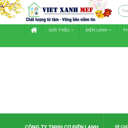
TRANG CHỦ
GIỚI THIỆU
ĐIỆN LẠNH
P
CÔNG TY TNHH CƠ ĐIỆN LẠNH
VỀ CH