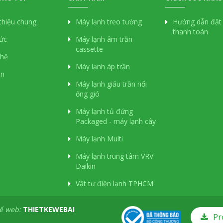
 thiệu chung
Máy lạnh treo tường
Hướng dẫn đặt
thanh toán
tức
Máy lạnh âm trần
cassette
 hệ
Máy lạnh áp trần
án
Máy lạnh giấu trần nối
ống gió
Máy lạnh tủ đứng
Packaged - máy lạnh cây
Máy lạnh Multi
Máy lạnh trung tâm VRV
Daikin
Vật tư điện lạnh TPHCM
kế web:
THIETKEWEBAI
Pr