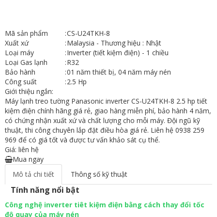
Mã sản phẩm
:
CS-U24TKH-8
Xuất xứ
:
Malaysia - Thương hiệu : Nhật
Loại máy
:
Inverter (tiết kiệm điện) - 1 chiều
Loại Gas lạnh
:
R32
Bảo hành
:
01 năm thiết bị, 04 năm máy nén
Công suất
:
2.5 Hp
Giới thiệu ngắn:
Máy lạnh treo tường Panasonic inverter CS-U24TKH-8 2.5 hp tiết
kiệm điện chính hãng giá rẻ, giao hàng miễn phí, bảo hành 4 năm,
có chứng nhận xuất xứ và chất lượng cho mỗi máy. Đội ngũ kỹ
thuật, thi công chuyên lắp đặt điều hòa giá rẻ. Liên hệ 0938 259
969 để có giá tốt và được tư vấn khảo sát cụ thể.
Giá: liên hệ
Mua ngay
Mô tả chi tiết
Thông số kỹ thuật
Tính năng nổi bật
Công nghệ inverter tiêt kiệm điện bằng cách thay đổi tốc
độ quay của máy nén