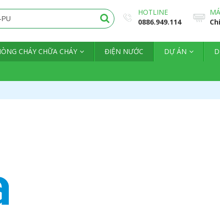
HOTLINE
MÁ
0886.949.114
Ch
HÒNG CHÁY CHỮA CHÁY
ĐIỆN NƯỚC
DỰ ÁN
D