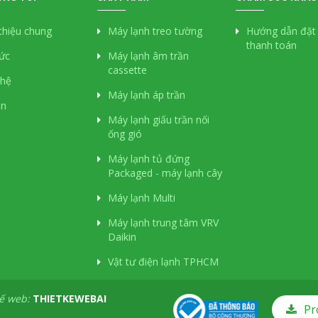
 thiệu chung
Máy lạnh treo tường
Hướng dẫn đặt
thanh toán
tức
Máy lạnh âm trần
cassette
 hệ
Máy lạnh áp trần
án
Máy lạnh giấu trần nối
ống gió
Máy lạnh tủ đứng
Packaged - máy lạnh cây
Máy lạnh Multi
Máy lạnh trung tâm VRV
Daikin
Vật tư điện lạnh TPHCM
kế web:
THIETKEWEBAI
Pr