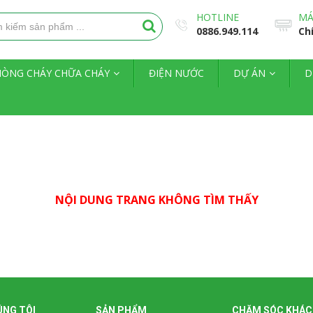
HOTLINE
MÁ
0886.949.114
Ch
HÒNG CHÁY CHỮA CHÁY
ĐIỆN NƯỚC
DỰ ÁN
D
NỘI DUNG TRANG KHÔNG TÌM THẤY
ÚNG TÔI
SẢN PHẨM
CHĂM SÓC KHÁC