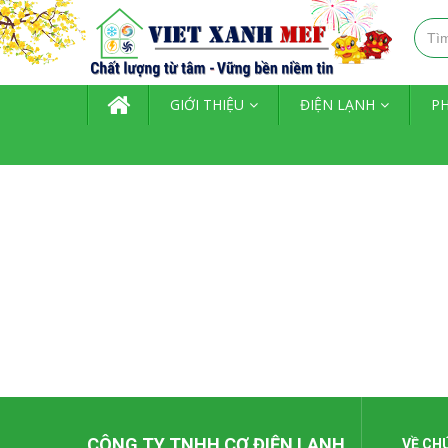
TRANG CHỦ
GIỚI THIỆU
ĐIỆN LẠNH
P
CÔNG TY TNHH CƠ ĐIỆN LẠNH
VỀ CH