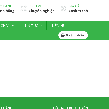
Y LẠNH
DỊCH VỤ
GIÁ CẢ
ính hãng
Chuyên nghiệp
Cạnh tranh
ỊCH VỤ
TIN TỨC
LIÊN HỆ
0
sản phẩm
H HÀNG
HỖ TRỢ TRỰC TUYẾN