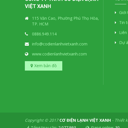
VIỆT XANH
Giới
115 Văn Cao, Phường Phú Thọ Hòa,
Tin 
TP. HCM
Liên
0886.949.114
Dự 
info@codienlanhvietxanh.com
www.codienlanhvietxanh.com
Xem bản đồ
Copyright © 2017
CƠ ĐIỆN LẠNH VIỆT XANH
-
Thiết 
Tổng truy cập:
2.077.993
Đang online:
30